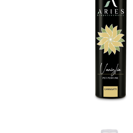
Orijen
Platinum
Prestige
Hrana umeda
Recompense caini
Jucarii
Accesorii
Batoane branza Yak
Castroane si Dozatoare
Culcusuri
Custi si Genti de Transport
Diete veterinare
Hainute
Inghetata
Lemne si coarne de cerb sau