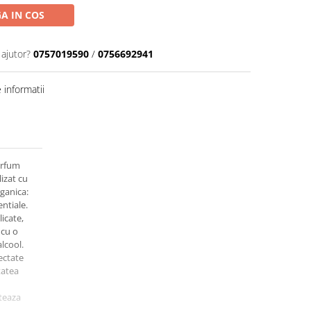
A IN COS
 ajutor?
0757019590
/
0756692941
informatii
arfum
lizat cu
rganica:
sentiale.
icate,
 cu o
alcool.
ectate
tatea
teaza