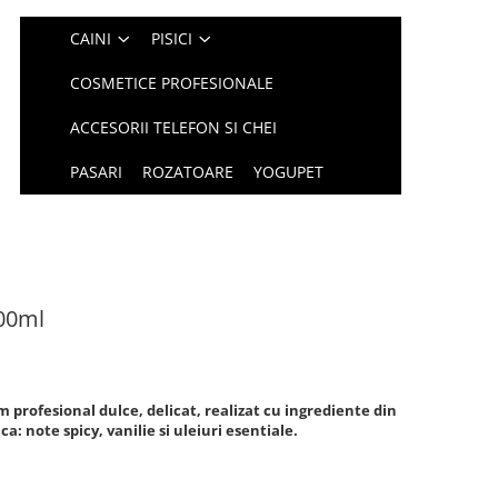
CAINI
PISICI
COSMETICE PROFESIONALE
ACCESORII TELEFON SI CHEI
PASARI
ROZATOARE
YOGUPET
100ml
 profesional dulce, delicat, realizat cu ingrediente din
a: note spicy, vanilie si uleiuri esentiale.