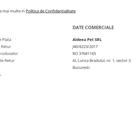
la mai multe in
Politica de Confidentialitate
DATE COMERCIALE
 Plata
Aldeea Pet SRL
e Retur
J40/8223/2017
Produselor
RO 37681165
de Retur
Al. Lunca Bradului, nr. 1, sector 3
Bucuresti
L