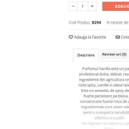
ADAUG
Cod Produs:
8294
Ai nevoie de
Adauga la Favorite
Cere 
Review-uri
(0)
Descriere
Parfumul Vanilla este un p
profesional dulce, delicat, rea
ingrediente din agricultura o
note spicy, vanilie si uleiuri e
Este un amestec de spicy del
foarte persistent pe blana,
concentratie foarte mica de 
Ingredientele sunt atent sel
pentru a respecta sensibili
olfactiva si a pielii.
Nu ingrasa, nu uda si nu pa
blana.