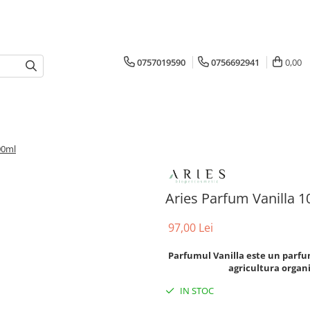
0757019590
0756692941
0,00
00ml
Aries Parfum Vanilla 
97,00 Lei
Parfumul Vanilla este un parfum
agricultura organic
IN STOC