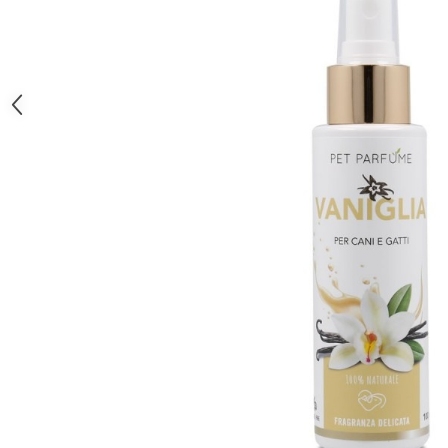
caprior
Lese, Zgarzi & Hamuri
Perii si Piepteni
Produse Igiena si Ingrijire
Saltele cu efect de racire
Suplimente