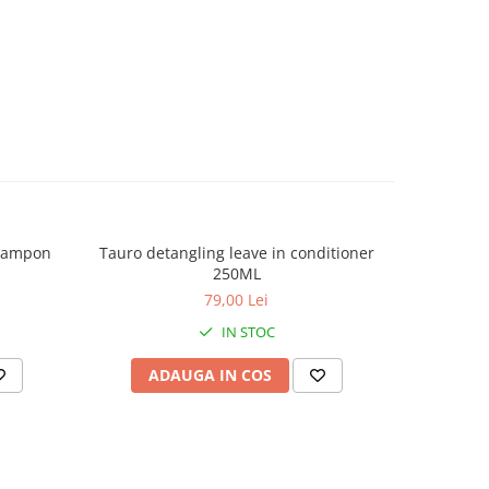
 sampon
Tauro detangling leave in conditioner
Bloop
250ML
79,00 Lei
IN STOC
ADAUGA IN COS
V