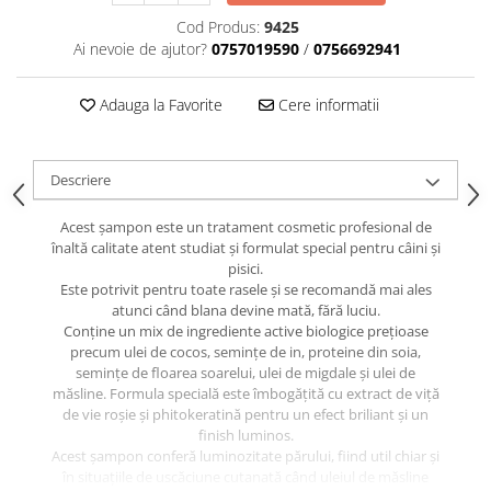
caprior
Cod Produs:
9425
Lese, Zgarzi & Hamuri
Ai nevoie de ajutor?
0757019590
/
0756692941
Perii si Piepteni
Adauga la Favorite
Cere informatii
Produse Igiena si Ingrijire
Saltele cu efect de racire
Suplimente
Descriere
Acest șampon este un tratament cosmetic profesional de
înaltă calitate atent studiat și formulat special pentru câini și
pisici.
Este potrivit pentru toate rasele și se recomandă mai ales
atunci când blana devine mată, fără luciu.
Conține un mix de ingrediente active biologice prețioase
precum ulei de cocos, semințe de in, proteine din soia,
semințe de floarea soarelui, ulei de migdale și ulei de
măsline. Formula specială este îmbogățită cu extract de viță
de vie roșie și phitokeratină pentru un efect briliant și un
finish luminos.
Acest șampon conferă luminozitate părului, fiind util chiar și
în situațiile de uscăciune cutanată când uleiul de măsline