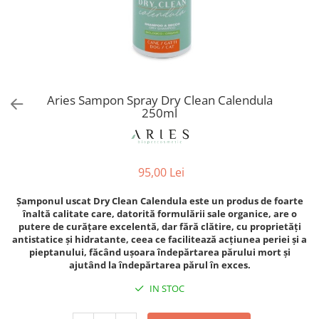
Orijen
Platinum
Prestige
Hrana umeda
Recompense caini
Aries Sampon Spray Dry Clean Calendula
Jucarii
250ml
Accesorii
Batoane branza Yak
95,00 Lei
Castroane si Dozatoare
Culcusuri
Șamponul uscat Dry Clean Calendula este un produs de foarte
înaltă calitate care, datorită formulării sale organice, are o
Custi si Genti de Transport
putere de curățare excelentă, dar fără clătire, cu proprietăți
antistatice și hidratante, ceea ce facilitează acțiunea periei și a
Diete veterinare
pieptanului, făcând ușoara îndepărtarea părului mort și
Hainute
ajutând la îndepărtarea părul în exces.
Inghetata
IN STOC
Lemne si coarne de cerb sau