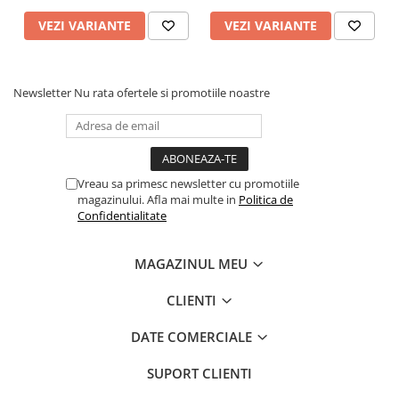
Cum se utilizează
VEZI VARIANTE
VEZI VARIANTE
Pulverizati produsul uniform pe blana, protejand ochii, nasul
si gura.
Se lasa sa actioneze cateva minute
Newsletter
Nu rata ofertele si promotiile noastre
Masați ușor pana ce produsul se distribuie uniform pe
suprafata blanitei
Periați pentru îndepărtarea nodurilor, murdăriei și părului
mort
Dacă este necesar, uscați cu un propo moale
— Nu necesită clătire —
Vreau sa primesc newsletter cu promotiile
magazinului. Afla mai multe in
Politica de
Confidentialitate
MAGAZINUL MEU
CLIENTI
DATE COMERCIALE
SUPORT CLIENTI