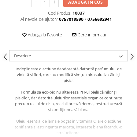
caprior
ADAUGA IN COS
Lese, Zgarzi & Hamuri
Cod Produs:
10037
Ai nevoie de ajutor?
0757019590
/
0756692941
Perii si Piepteni
Produse Igiena si Ingrijire
Adauga la Favorite
Cere informatii
Saltele cu efect de racire
Suplimente
Descriere
Îndeplinește o acțiune deodorantă datorită parfumului de
violetă și flori, care nu modifică simțul mirosului la câini și
pisici.
Formula sa eco-bio nu alterează PH-ul pielii câinilor și
pisicilor, dar datorită uleiurilor esențiale organice conținute
precum uleiul de ricin, reechilibrează derma, restructurează
și condiționează blana.
Uleiul esential de lamaie bogat in vitamina C, are o actiune
tonifianta si astringenta marcata, intareste blana facandu-o
stralucitoare.