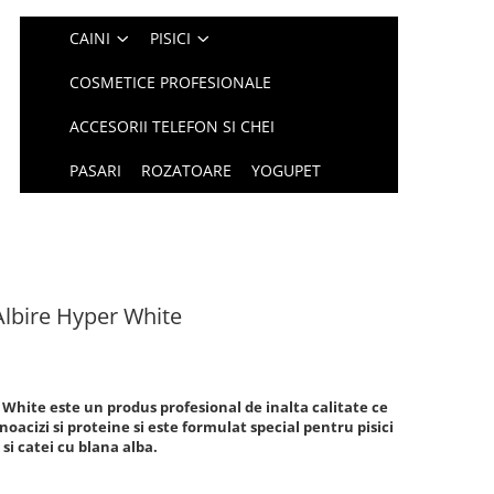
CAINI
PISICI
COSMETICE PROFESIONALE
ACCESORII TELEFON SI CHEI
PASARI
ROZATOARE
YOGUPET
lbire Hyper White
hite este un produs profesional de inalta calitate ce
acizi si proteine si este formulat special pentru pisici
si catei cu blana alba.