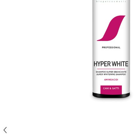
Orijen
Platinum
Prestige
Hrana umeda
Recompense caini
Jucarii
Accesorii
Batoane branza Yak
Castroane si Dozatoare
Culcusuri
Custi si Genti de Transport
Diete veterinare
Hainute
Inghetata
Lemne si coarne de cerb sau