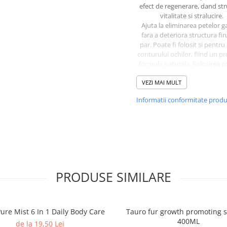
efect de regenerare, dand str
vitalitate si stralucire.
Ajuta la eliminarea petelor 
fara a deteriora structura fir
par. Poate fi folosit si pentru
conturului ochilor, fiind un p
formula naturala. Folosirea c
mentine blana alba si stral
VEZI MAI MULT
pentru o durata lunga de ti
previne aparitia ingalbenirii 
Informatii conformitate prod
Samponul pentru albire 
White este recomanda
Pentru toate rasele de caini si 
blana alba.
Pentru eliminarea petelor g
Pentru ingrijire, restructu
revitalizare si stralucir
PRODUSE SIMILARE
In mod special pentru urmat
rase: Bichon Bolognese, Bicho
Bichon Maltese, Westie, Pome
Volpino, Coton de Tulear, 
ure Mist 6 In 1 Daily Body Care
Tauro fur growth promoting
400ML
de la 19,50 Lei