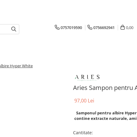
0757019590
0756692941
0,00
lbire Hyper White
Aries Sampon pentru A
97,00 Lei
Samponul pentru albire Hyper W
contine extracte naturale, amino
Cantitate
: