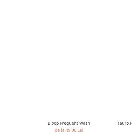
caprior
Lese, Zgarzi & Hamuri
Perii si Piepteni
Produse Igiena si Ingrijire
Saltele cu efect de racire
Suplimente
Bloop Frequent Wash
Tauro P
de la 49,00 Lei