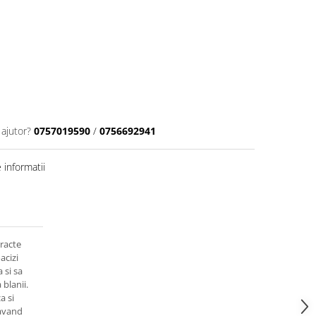
 ajutor?
0757019590
/
0756692941
informatii
racte
acizi
 si sa
 blanii.
a si
 avand