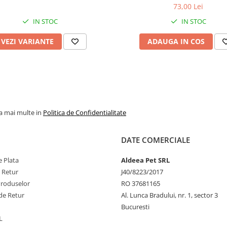
Instructiuni de folosir
73,00 Lei
Dilueaza samponul Hyper Wh
proportie de 1:10 in apa cald
IN STOC
IN STOC
distribuie pe blana usca
Maseaza usor si piaptana pe
VEZI VARIANTE
ADAUGA IN COS
permite produsului sa fie ab
lasa-l cateva minute sa acti
apoi clateste foarte bine. Da
necesar, foloseste produsul 
prima samponare.3
Pentru cele mai bune rezulta
recomandata folosirea me
la mai multe in
Politica de Confidentialitate
complete, alaturi de:
Masca 
albire Hyper
White
si
sapunul
albire Hyper
White
.
DATE COMERCIALE
 Plata
Aldeea Pet SRL
e Retur
J40/8223/2017
Produselor
RO 37681165
de Retur
Al. Lunca Bradului, nr. 1, sector 3
Bucuresti
L