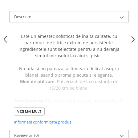
caprior
Lese, Zgarzi & Hamuri
Descriere
Perii si Piepteni
Produse Igiena si Ingrijire
Este un amestec sofisticat de înaltă calitate, cu
Saltele cu efect de racire
parfumuri de citrice extrem de persistente,
Suplimente
ingredientele sunt selectate pentru a nu deranja
simțul mirosului la câini și pisici.
Nu uda si nu pateaza, actioneaza delicat asupra
blanei lasand o aroma placuta si eleganta.
Mod de utilizare:
Pulverizati de la o distanta de
15/20 cm pe blana.
Avertismente:
Nu pulverizați pe ochi. A nu se lăsa la
îndemâna copiilor.
VEZI MAI MULT
Informatii conformitate produs
Review-uri
(0)