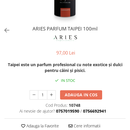
Orijen
Platinum
Prestige
Hrana umeda
ARIES PARFUM TAIPEI 100ml
Recompense caini
Jucarii
97,00 Lei
Accesorii
Batoane branza Yak
Taipei este un parfum profesional cu note exotice și dulci
pentru câini și pisici.
Castroane si Dozatoare
Culcusuri
IN STOC
Custi si Genti de Transport
ADAUGA IN COS
Diete veterinare
Cod Produs:
10748
Hainute
Ai nevoie de ajutor?
0757019590
/
0756692941
Inghetata
Lemne si coarne de cerb sau
Adauga la Favorite
Cere informatii