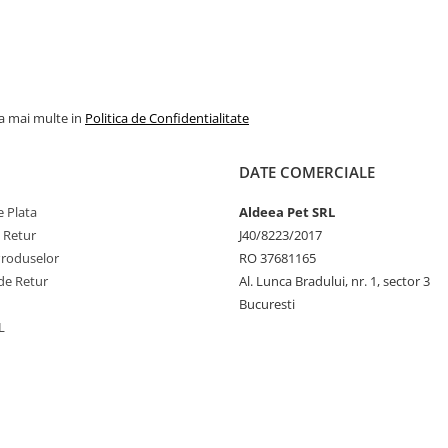
la mai multe in
Politica de Confidentialitate
DATE COMERCIALE
 Plata
Aldeea Pet SRL
e Retur
J40/8223/2017
Produselor
RO 37681165
de Retur
Al. Lunca Bradului, nr. 1, sector 3
Bucuresti
L