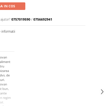
A IN COS
 ajutor?
0757019590
/
0756692941
informatii
dovan
 aliment
tru
nizarea
dvs. de
uri.
dovan
st bun,
lante
un regim
iat.