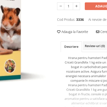
ADAUG
Cod Produs:
3336
Ai nevoie de
Adauga la Favorite
Cere 
Review-uri
(0)
Descriere
Hrana pentru hamsteri Pa
Criceti GrandMix 1 kg este un
bogat in carbohidrati pen
rozatoare active. Asigura fur
energiei necesara animalelor 
companie în miscare si joc
Hrana pentru hamsteri Pa
Criceti GrandMix 1 kg are gu
bogat in fructe, cereale si p
aromatice pentru a satisface 
alimentar echilibrat si var