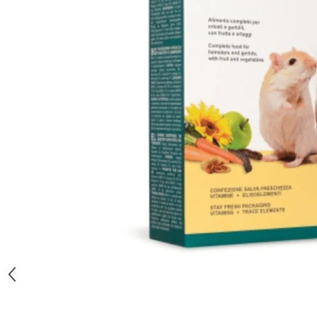
Orijen
Platinum
Prestige
Hrana umeda
Recompense caini
Jucarii
Accesorii
Batoane branza Yak
Castroane si Dozatoare
Culcusuri
Custi si Genti de Transport
Diete veterinare
Hainute
Inghetata
Lemne si coarne de cerb sau