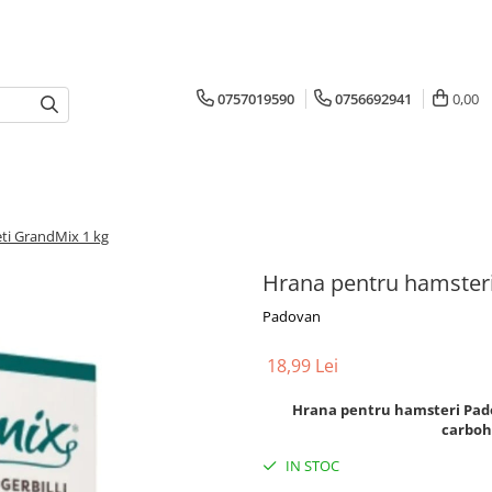
0757019590
0756692941
0,00
ti GrandMix 1 kg
Hrana pentru hamsteri
Padovan
18,99 Lei
Hrana pentru hamsteri Pado
carbohi
IN STOC