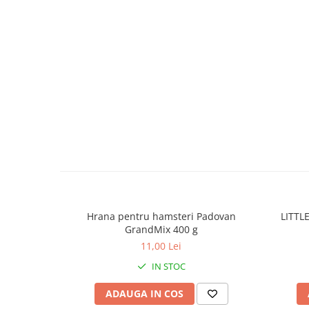
caprior
Lese, Zgarzi & Hamuri
Perii si Piepteni
Produse Igiena si Ingrijire
Saltele cu efect de racire
Suplimente
Hrana pentru hamsteri Padovan
LITTL
GrandMix 400 g
11,00 Lei
IN STOC
ADAUGA IN COS