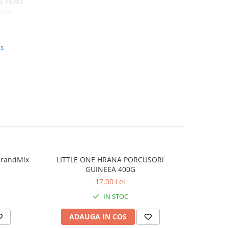
, fructe
rale,
use de
na A -
us
0 UI,
) - 2 mg
rum) - 3
 1 kg.
GrandMix
LITTLE ONE HRANA PORCUSORI
LITTL
GUINEEA 400G
17,00 Lei
IN STOC
ADAUGA IN COS
AD