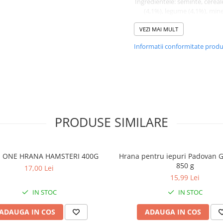
Ingredientele: seminte, cereale
(4,1%), legume (4,1%), mine
uleiuri și grăsimi, subprod
VEZI MAI MULT
origine vegetală.
Vitamine pentru 1 kg: Vitami
Informatii conformitate prod
2000 UI de vitamina D3 - 20
Vitamina E (alfa tocoferol 91%
de Cu (sulfat pentahidrat kup
mg.
Mod de ambalare: pachet de
PRODUSE SIMILARE
E ONE HRANA HAMSTERI 400G
Hrana pentru iepuri Padovan 
850 g
17,00 Lei
15,99 Lei
IN STOC
IN STOC
ADAUGA IN COS
ADAUGA IN COS