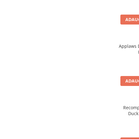
caprior
câini ad
Lese, Zgarzi & Hamuri
ADAUG
Perii si Piepteni
Produse Igiena si Ingrijire
Saltele cu efect de racire
Applaws D
Suplimente
ADAUG
Recompe
Duck 