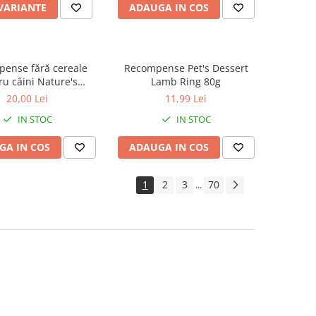
 VARIANTE
ADAUGA IN COS
ense fără cereale
Recompense Pet's Dessert
ru câini Nature's
Lamb Ring 80g
on Superior Care Hips
20,00 Lei
11,99 Lei
s cu Pește Alb, 110g
IN STOC
IN STOC
GA IN COS
ADAUGA IN COS
1
2
3
70
...