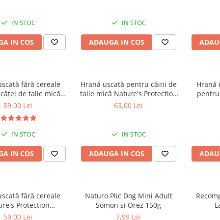
âini adulți cu blană
câini adulți cu blană albă,
Care Whi
pentru eliminarea
pentru eliminarea petelor din
Breeds
in jurul ochilor, 70g
jurul ochilor, 70g
eliminar
IN STOC
IN STOC
A IN COS
ADAUGA IN COS
ADAU
scată fără cereale
Hrană uscată pentru câini de
Hrană 
căței de talie mică
talie mică Nature's Protection
pentru 
 Protection Superior
Superior Care White Dogs
Nature's
59,00 Lei
63,00 Lei
te Dogs Junior Small
Adult Small & Mini Breeds,
Care Whi
Breeds, Pește Alb,
Miel, pentru eliminarea
Breed
iminarea petelor din
petelor din jurul ochilor, 1.5
eliminar
IN STOC
IN STOC
l ochilor, 1.5kg
kg
A IN COS
ADAUGA IN COS
ADAU
scată fără cereale
Naturo Plic Dog Mini Adult
Recomp
re's Protection
Somon si Orez 150g
L
rgenic Somon, pentru
59,00 Lei
7,99 Lei