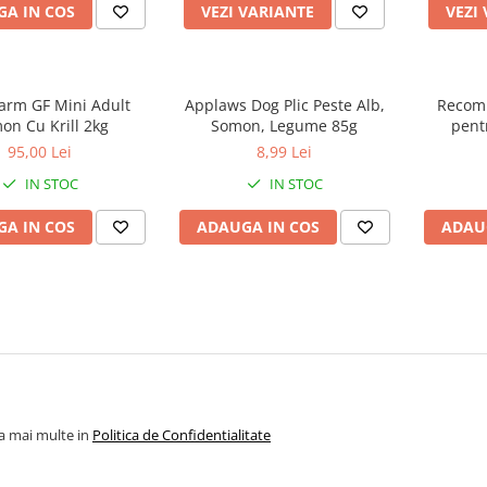
A IN COS
VEZI VARIANTE
VEZI
arm GF Mini Adult
Applaws Dog Plic Peste Alb,
Recomp
on Cu Krill 2kg
Somon, Legume 85g
pent
Protecti
95,00 Lei
8,99 Lei
& Joint
IN STOC
IN STOC
A IN COS
ADAUGA IN COS
ADAU
la mai multe in
Politica de Confidentialitate