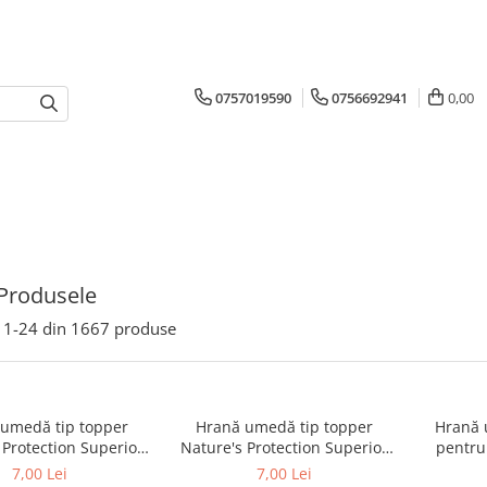
0757019590
0756692941
0,00
Produsele
1-
24
din
1667
produse
umedă tip topper
Hrană umedă tip topper
Hrană 
 Protection Superior
Nature's Protection Superior
pentru 
Ton și Biban de Mare
Care cu Ton și Somon pentru
Nature's
7,00 Lei
7,00 Lei