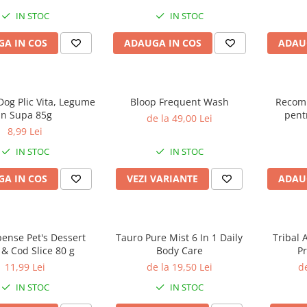
ulți sensibili, 1.5kg
IN STOC
IN STOC
A IN COS
ADAUGA IN COS
ADAU
og Plic Vita, Legume
Bloop Frequent Wash
Recomp
In Supa 85g
pent
de la 49,00 Lei
Protec
8,99 Lei
Hypoall
IN STOC
IN STOC
Care
A IN COS
VEZI VARIANTE
ADAU
nse Pet's Dessert
Tauro Pure Mist 6 In 1 Daily
Tribal 
& Cod Slice 80 g
Body Care
Pr
H
11,99 Lei
de la 19,50 Lei
de
IN STOC
IN STOC