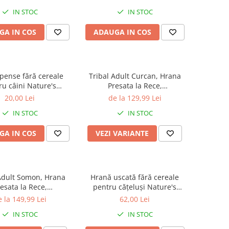
IN STOC
IN STOC
GA IN COS
ADAUGA IN COS
ense fără cereale
Tribal Adult Curcan, Hrana
ru câini Nature's
Presata la Rece,
tion Superior Care
Hipoalergenica
20,00 Lei
de la 129,99 Lei
ergenic & Digestive
IN STOC
IN STOC
 cu Somon, 110g
GA IN COS
VEZI VARIANTE
Adult Somon, Hrana
Hrană uscată fără cereale
esata la Rece,
pentru cățeluși Nature's
ipoalergenica
Protection Superior Care Red
 la 149,99 Lei
62,00 Lei
Coat Grain Free Salmon Junior
IN STOC
IN STOC
Small & Mini Breeds, Somon,
1.5kg