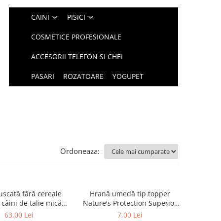
CAINI
PISICI
COSMETICE PROFESIONALE
ACCESORII TELEFON SI CHEI
PASARI
ROZATOARE
YOGUPET
Ordoneaza:
uscată fără cereale
Hrană umedă tip topper
câini de talie mică
Nature's Protection Superior
 Protection Superior
Care cu Ton pentru câini
63,00 Lei
7,00 Lei