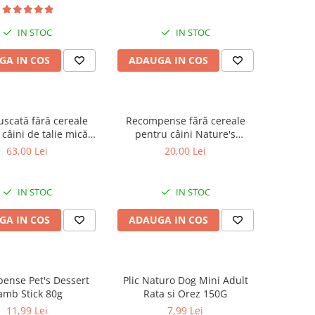
te Dogs Adult Small
adulți cu blană albă, pentru
, Pește Alb, pentru
eliminarea petelor din jurul
ea petelor din jurul
ochilor, 70g
IN STOC
IN STOC
ochilor, 1.5kg
GA IN COS
ADAUGA IN COS
uscată fără cereale
Recompense fără cereale
câini de talie mică
pentru câini Nature's
 Protection Superior
Protection Superior Care
63,00 Lei
20,00 Lei
te Dogs Adult Small
Hypoallergenic Dental cu
s, Somon, pentru
Pește Alb, 150g
ea petelor din jurul
IN STOC
IN STOC
ochilor, 1.5kg
GA IN COS
ADAUGA IN COS
ense Pet's Dessert
Plic Naturo Dog Mini Adult
amb Stick 80g
Rata si Orez 150G
11,99 Lei
7,99 Lei