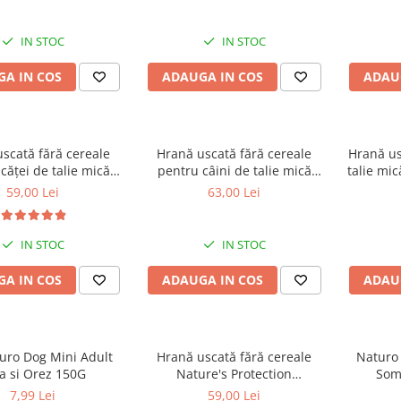
âini adulți cu blană
câini adulți cu blană albă,
Care Whi
pentru eliminarea
pentru eliminarea petelor din
Breeds
in jurul ochilor, 70g
jurul ochilor, 70g
eliminar
IN STOC
IN STOC
A IN COS
ADAUGA IN COS
ADAU
scată fără cereale
Hrană uscată fără cereale
Hrană us
căței de talie mică
pentru câini de talie mică
talie mic
 Protection Superior
Nature's Protection Superior
Superi
59,00 Lei
63,00 Lei
te Dogs Junior Small
Care White Dogs Adult Small
Adult S
Breeds, Pește Alb,
Breeds, Somon, pentru
Miel,
iminarea petelor din
eliminarea petelor din jurul
petelor 
IN STOC
IN STOC
l ochilor, 1.5kg
ochilor, 1.5kg
A IN COS
ADAUGA IN COS
ADAU
turo Dog Mini Adult
Hrană uscată fără cereale
Naturo 
a si Orez 150G
Nature's Protection
Som
Hypoallergenic Somon, pentru
7,99 Lei
59,00 Lei