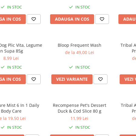
câini adulți sensibili, 1.5kg
IN STOC
IN STOC
A IN COS
ADAUGA IN COS
ADAU
og Plic Vita, Legume
Bloop Frequent Wash
Tribal 
In Supa 85g
Pr
de la 49,00 Lei
H
8,99 Lei
de
IN STOC
IN STOC
A IN COS
VEZI VARIANTE
VEZI
re Mist 6 In 1 Daily
Recompense Pet's Dessert
Tribal 
Body Care
Duck & Cod Slice 80 g
Pr
H
e la 19,50 Lei
11,99 Lei
de
IN STOC
IN STOC