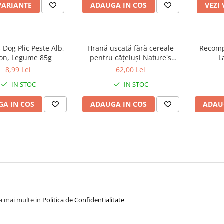
VARIANTE
ADAUGA IN COS
VEZI
Dog Plic Peste Alb,
Hrană uscată fără cereale
Recomp
on, Legume 85g
pentru cățeluși Nature's
L
Protection Superior Care Red
8,99 Lei
62,00 Lei
Coat Grain Free Salmon Junior
IN STOC
IN STOC
Small & Mini Breeds, Somon,
1.5kg
A IN COS
ADAUGA IN COS
ADAU
la mai multe in
Politica de Confidentialitate