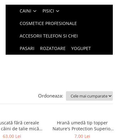
CAINI
PISICI
COSMETICE PROFESIONALE
ACCESORII TELEFON SI CHEI
PASARI
ROZATOARE
YOGUPET
Ordoneaza:
uscată fără cereale
Hrană umedă tip topper
câini de talie mică
Nature's Protection Superior
 Protection Superior
Care cu Ton pentru câini
63,00 Lei
7,00 Lei