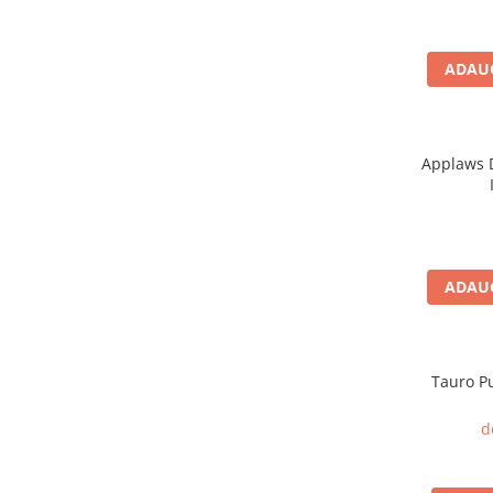
caprior
Lese, Zgarzi & Hamuri
ADAUG
Perii si Piepteni
Produse Igiena si Ingrijire
Saltele cu efect de racire
Applaws D
Suplimente
ADAUG
Tauro Pu
d