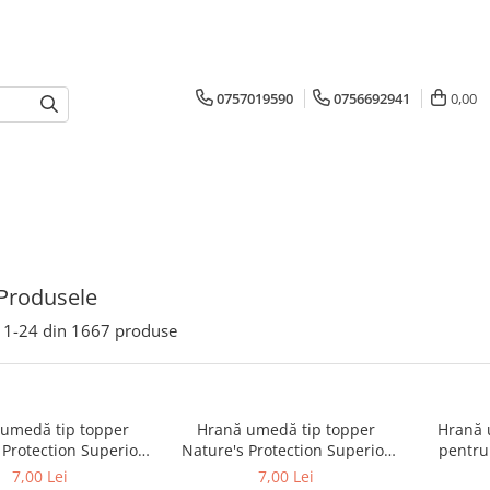
0757019590
0756692941
0,00
Produsele
1-
24
din
1667
produse
umedă tip topper
Hrană umedă tip topper
Hrană 
 Protection Superior
Nature's Protection Superior
pentru 
Ton și Biban de Mare
Care cu Ton și Somon pentru
Nature's
7,00 Lei
7,00 Lei