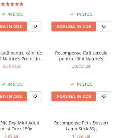
te Dogs Adult Small
adulți cu blană albă, pentru
, Pește Alb, pentru
eliminarea petelor din jurul
ea petelor din jurul
ochilor, 70g
IN STOC
IN STOC
ochilor, 1.5kg
GA IN COS
ADAUGA IN COS
cată pentru câini de
Recompense fără cereale
ă Nature's Protection
pentru câini Nature's
or Care White Dogs
Protection Superior Care
63,00 Lei
20,00 Lei
mall & Mini Breeds,
Hypoallergenic Dental cu
 pentru eliminarea
Pește Alb, 150g
din jurul ochilor, 1.5
IN STOC
IN STOC
kg
GA IN COS
ADAUGA IN COS
Plic Dog Mini Adult
Recompense Pet's Dessert
on si Orez 150g
Lamb Stick 80g
7,99 Lei
11,99 Lei