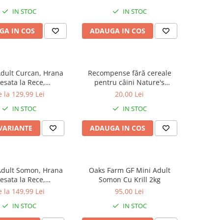
IN STOC
IN STOC
GA IN COS
ADAUGA IN COS
Adult Curcan, Hrana
Recompense fără cereale
esata la Rece,
pentru câini Nature's
ipoalergenica
Protection Superior Care
 la 129,99 Lei
20,00 Lei
Hypoallergenic & Digestive
IN STOC
IN STOC
Care cu Somon, 110g
 VARIANTE
ADAUGA IN COS
Adult Somon, Hrana
Oaks Farm GF Mini Adult
esata la Rece,
Somon Cu Krill 2kg
ipoalergenica
 la 149,99 Lei
95,00 Lei
IN STOC
IN STOC