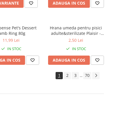
 VARIANTE
ADAUGA IN COS
ense Pet's Dessert
Hrana umeda pentru pisici
amb Ring 80g
adulte&sterilizate Plaisir -
vita&curcan 100g
11,99 Lei
2,50 Lei
IN STOC
IN STOC
GA IN COS
ADAUGA IN COS
1
2
3
70
...