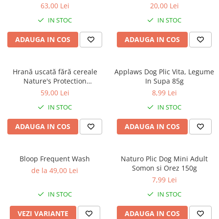
caprior
Superior Care White Dogs
Protection Superior Care
63,00 Lei
20,00 Lei
Adult Small & Mini Breeds,
Hypoallergenic Dental cu
Lese, Zgarzi & Hamuri
IN STOC
IN STOC
Miel, pentru eliminarea
Pește Alb, 150g
petelor din jurul ochilor, 1.5
Perii si Piepteni
ADAUGA IN COS
ADAUGA IN COS
kg
Produse Igiena si Ingrijire
Saltele cu efect de racire
Hrană uscată fără cereale
Applaws Dog Plic Vita, Legume
Suplimente
Nature's Protection
In Supa 85g
Hypoallergenic Somon, pentru
59,00 Lei
8,99 Lei
câini adulți sensibili, 1.5kg
IN STOC
IN STOC
ADAUGA IN COS
ADAUGA IN COS
Bloop Frequent Wash
Naturo Plic Dog Mini Adult
Somon si Orez 150g
de la 49,00 Lei
7,99 Lei
IN STOC
IN STOC
VEZI VARIANTE
ADAUGA IN COS