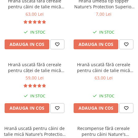
Hrană uscată fără cereale
Hrană umedă tip topper
Orijen
pentru câini de talie mică
Nature's Protection Superior
Platinum
Nature's Protection Superior
Care cu Ton pentru câini
63,00 Lei
7,00 Lei
Care White Dogs Adult Small
adulți cu blană albă, pentru
Prestige
Breeds, Pește Alb, pentru
eliminarea petelor din jurul
Hrana umeda
eliminarea petelor din jurul
ochilor, 70g
IN STOC
IN STOC
ochilor, 1.5kg
Recompense caini
ADAUGA IN COS
ADAUGA IN COS
Jucarii
Accesorii
Hrană uscată fără cereale
Hrană uscată fără cereale
Batoane branza Yak
pentru căței de talie mică
pentru câini de talie mică
Castroane si Dozatoare
Nature's Protection Superior
Nature's Protection Superior
59,00 Lei
63,00 Lei
Care White Dogs Junior Small
Care White Dogs Adult Small
Culcusuri
& Mini Breeds, Pește Alb,
Breeds, Somon, pentru
pentru eliminarea petelor din
eliminarea petelor din jurul
Custi si Genti de Transport
IN STOC
IN STOC
jurul ochilor, 1.5kg
ochilor, 1.5kg
Diete veterinare
ADAUGA IN COS
ADAUGA IN COS
Hainute
Inghetata
Hrană uscată pentru câini de
Recompense fără cereale
Lemne si coarne de cerb sau
talie mică Nature's Protection
pentru câini Nature's