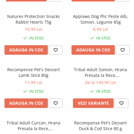
Natures Protection Snacks
Applaws Dog Plic Peste Alb,
Rabbit Hearts 75g
Somon, Legume 85g
10,99 Lei
8,99 Lei
IN STOC
IN STOC
ADAUGA IN COS
ADAUGA IN COS
Recompense Pet's Dessert
Tribal Adult Somon, Hrana
Lamb Stick 80g
Presata la Rece,
Hipoalergenica
11,99 Lei
de la 149,99 Lei
IN STOC
IN STOC
ADAUGA IN COS
VEZI VARIANTE
Tribal Adult Curcan, Hrana
Recompense Pet's Dessert
Presata la Rece,
Duck & Cod Slice 80 g