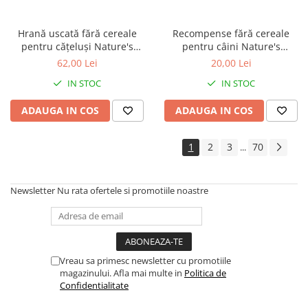
Hrană uscată fără cereale
Recompense fără cereale
pentru cățeluși Nature's
pentru câini Nature's
Protection Superior Care Red
Protection Superior Care Hips
62,00 Lei
20,00 Lei
Coat Grain Free Salmon Junior
& Joints cu Pește Alb, 110g
IN STOC
IN STOC
Small & Mini Breeds, Somon,
1.5kg
ADAUGA IN COS
ADAUGA IN COS
1
2
3
70
...
Newsletter
Nu rata ofertele si promotiile noastre
Vreau sa primesc newsletter cu promotiile
magazinului. Afla mai multe in
Politica de
Confidentialitate