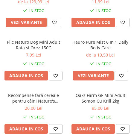
Hipoalergenica
de la 129,99 Lei
11,99 Lei
IN STOC
IN STOC
VEZI VARIANTE
ADAUGA IN COS
Plic Naturo Dog Mini Adult
Tauro Pure Mist 6 In 1 Daily
Rata si Orez 150G
Body Care
7,99 Lei
de la 19,50 Lei
IN STOC
IN STOC
ADAUGA IN COS
VEZI VARIANTE
Recompense fără cereale
Oaks Farm GF Mini Adult
pentru câini Nature's
Somon Cu Krill 2kg
Protection Superior Care
20,00 Lei
95,00 Lei
Hypoallergenic & Digestive
IN STOC
IN STOC
Care cu Somon, 110g
ADAUGA IN COS
ADAUGA IN COS