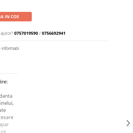
A IN COS
 ajutor?
0757019590
/
0756692941
informatii
ire:
rdanta
inelui,
ate
ecesare
 apar
 pe