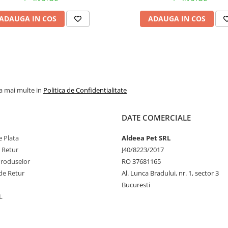
administrare pentr
luni.Animalul trebuie s
ADAUGA IN COS
ADAUGA IN COS
in permanenta ap
proaspata. Dupa desigi
pastrati la frigider.
serveste la tempera
camerei
la mai multe in
Politica de Confidentialitate
Descriere:
DATE COMERCIALE
Contine proteine de i
calitate usor digerabil
 Plata
Aldeea Pet SRL
nivel crescut de acizi 
e Retur
J40/8223/2017
esentiali.
Produselor
RO 37681165
Ingrediente:
de Retur
Al. Lunca Bradului, nr. 1, sector 3
Bucuresti
Somon, cartofi , ulei di
L
ulei din floarea-soarelui
din Carbonat de Calciu