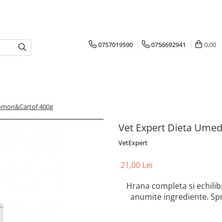
0757019590
0756692941
0,00
Somon&Cartof 400g
Vet Expert Dieta Ume
VetExpert
21,00 Lei
Hrana completa si echilibr
anumite ingrediente. Spri