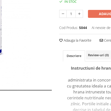
IN STOC
ADAUG
Cod Produs:
5044
Ai nevoie de
Adauga la Favorite
Cere 
Review-uri
(0)
Descriere
Instructiuni de hran
administrata in conco
cu greutatea ideala a ca
hrana intruneste to
cerintele nutritinale n
zilnic. Portiile initiale
decrise in tabelul de