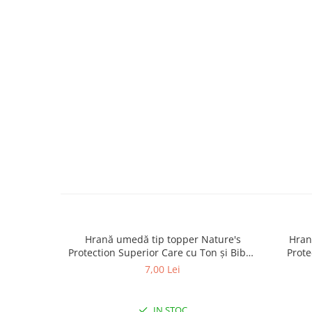
caprior
Lese, Zgarzi & Hamuri
Perii si Piepteni
Produse Igiena si Ingrijire
Saltele cu efect de racire
Suplimente
Hrană umedă tip topper Nature's
Hran
Protection Superior Care cu Ton și Biban
Prote
de Mare pentru câini adulți cu blană
Somon
7,00 Lei
albă, pentru eliminarea petelor din jurul
albă, pe
ochilor, 70g
IN STOC