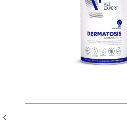
Orijen
Platinum
Prestige
Hrana umeda
Recompense caini
Jucarii
Accesorii
Batoane branza Yak
Castroane si Dozatoare
Culcusuri
Custi si Genti de Transport
Diete veterinare
Hainute
Inghetata
Lemne si coarne de cerb sau