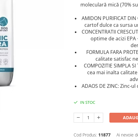
moleculară mică (70% sub 
AMIDON PURIFICAT DIN C
cartof dulce ca sursa u
CONCENTRATII CRESCUTE 
optime de acizi EPA + 
der
FORMULA FARA PROTEIN
calitate satisfac 
COMPOZITIE SIMPLA SI 
cea mai inalta calitate
adv
ADAOS DE ZINC: Zinc-ul co
IN STOC
ADAUG
Cod Produs:
11877
Ai nevoie d