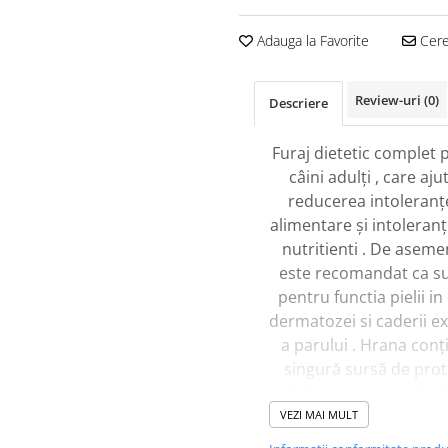
Adauga la Favorite
Cere 
Review-uri
(0)
Descriere
Furaj dietetic complet 
câini adulți , care ajut
reducerea intoleranț
alimentare și intoleranț
nutritienti . De aseme
este recomandat ca s
pentru functia pielii in
dermatozei si caderii e
a parului . Hrana conț
singură sursă de prot
sub formă de pește hidr
, cu greutate molecular
VEZI MAI MULT
și amidon de cartofi , 