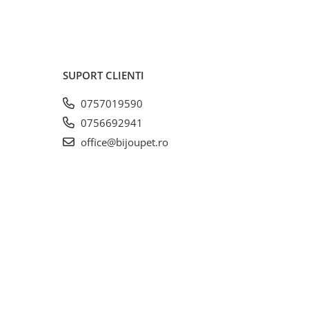
mina A
amina
tamina
ina B1
na B2
SUPORT CLIENTI
na B6
a B12
0757019590
3a315)
0756692941
9,6mg;
office@bijoupet.ro
mg; D
3a841)
80mg;
 60mg;
890)
: Zinc
gului
ei )
ngan
gului