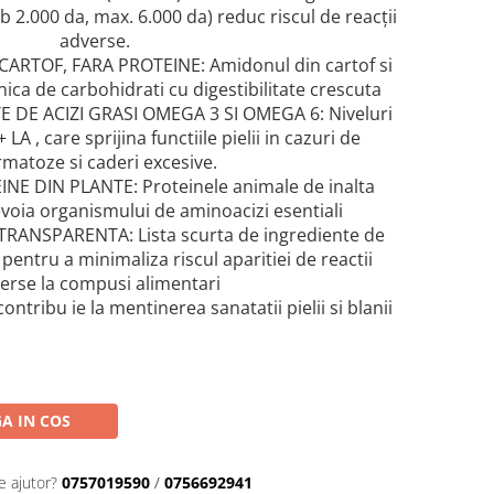
2.000 da, max. 6.000 da) reduc riscul de reacții
adverse.
ARTOF, FARA PROTEINE: Amidonul din cartof si
nica de carbohidrati cu digestibilitate crescuta
DE ACIZI GRASI OMEGA 3 SI OMEGA 6: Niveluri
LA , care sprijina functiile pielii in cazuri de
matoze si caderi excesive.
E DIN PLANTE: Proteinele animale de inalta
nevoia organismului de aminoacizi esentiali
TRANSPARENTA: Lista scurta de ingrediente de
 pentru a minimaliza riscul aparitiei de reactii
erse la compusi alimentari
ntribu ie la mentinerea sanatatii pielii si blanii
A IN COS
e ajutor?
0757019590
/
0756692941