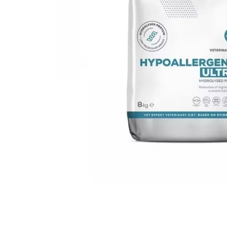
Orijen
Platinum
Prestige
Hrana umeda
Recompense caini
Jucarii
Accesorii
Batoane branza Yak
Castroane si Dozatoare
Culcusuri
Custi si Genti de Transport
Diete veterinare
Hainute
Inghetata
Lemne si coarne de cerb sau