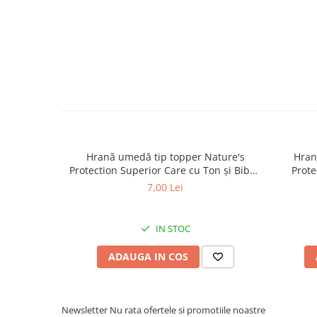
Hrană umedă tip topper Nature's
Hran
Protection Superior Care cu Ton și Biban
Prote
de Mare pentru câini adulți cu blană
Somon
7,00 Lei
albă, pentru eliminarea petelor din jurul
albă, pe
ochilor, 70g
IN STOC
ADAUGA IN COS
Newsletter
Nu rata ofertele si promotiile noastre