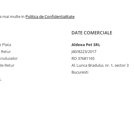
per kg:
Vitamine : Vita
(3a672a) 24000 UI, Vit
D3 (3a671) 1320 UI, Vi
la mai multe in
Politica de Confidentialitate
E (3a700) 720mg, Vitam
(3a820) 9,6mg, Vitami
DATE COMERCIALE
(3a825ii) 60mg, Vitami
(3a831) 60mg; Vitamin
 Plata
Aldeea Pet SRL
0,12mg; Niacinamidă (
e Retur
J40/8223/2017
168mg; Biotină (3a880) 
Produselor
RO 37681165
Acid folic (3a316) 2,4
de Retur
Al. Lunca Bradului, nr. 1, sector 3
pantotenat de calciu (
Bucuresti
Vitamina C (3a300) 1
L
Beta caroten (3a160(a))
Clorura de colina (3a
2500mg. Oligoelemente 
chelat de zinc al analo
hidroxilat al metionin
(3b6.10) 120mg; Ma
chelat de zinc al analo