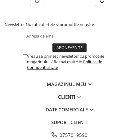
Ingrediente
insecte uscate; Cartofi uscati; Amidon de
Newsletter
Nu rata ofertele si promotiile noastre
cartofi; Grasime de pasare; minerale; Seminte
de in; Ulei de somon.
Timpul de administrare recomandat daca
Vreau sa primesc newsletter cu promotiile
intoleranta alimentara este redusa de la 3 la 8
magazinului. Afla mai multe in
Politica de
saptamani. Daca simptomele de intoleranta
Confidentialitate
dispar, mancarea poate fi folosita la nesfarsit.
Animalul trebuie sa aiba acces permanent la
MAGAZINUL MEU
apa dulce.
CLIENTI
DATE COMERCIALE
SUPORT CLIENTI
0757019590