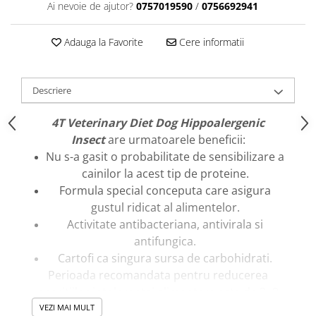
caprior
Ai nevoie de ajutor?
0757019590
/
0756692941
Lese, Zgarzi & Hamuri
Adauga la Favorite
Cere informatii
Perii si Piepteni
Produse Igiena si Ingrijire
Saltele cu efect de racire
Descriere
Suplimente
4T Veterinary Diet Dog Hippoalergenic
Insect
are urmatoarele beneficii:
Nu s-a gasit o probabilitate de sensibilizare a
cainilor la acest tip de proteine.
Formula special conceputa care asigura
gustul ridicat al alimentelor.
Activitate antibacteriana, antivirala si
antifungica.
Cartofi ca singura sursa de carbohidrati.
Perioada recomandata pentru reducerea
aparitiilor intolerantei alimentare este de 3- 8
saptamani.. Daca simptomele de intoleranta au
VEZI MAI MULT