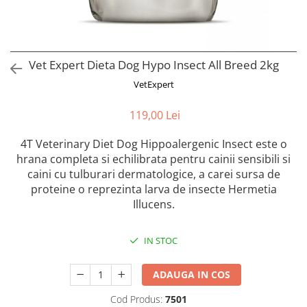
Orijen
Platinum
Prestige
Hrana umeda
Vet Expert Dieta Dog Hypo Insect All Breed 2kg
Recompense caini
VetExpert
Jucarii
119,00 Lei
Accesorii
4T Veterinary Diet Dog Hippoalergenic Insect este o
Batoane branza Yak
hrana completa si echilibrata pentru cainii sensibili si
Castroane si Dozatoare
caini cu tulburari dermatologice, a carei sursa de
proteine o reprezinta larva de insecte Hermetia
Culcusuri
Illucens.
Custi si Genti de Transport
Diete veterinare
IN STOC
Hainute
Inghetata
ADAUGA IN COS
Lemne si coarne de cerb sau
Cod Produs:
7501