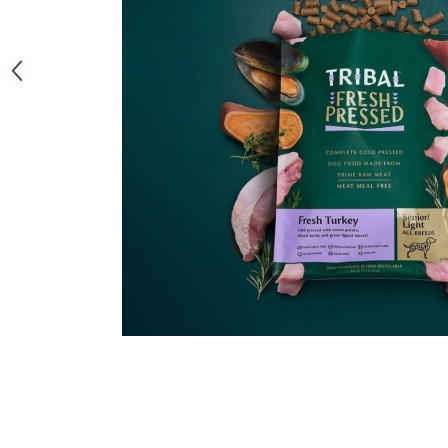
caprior
Lese, Zgarzi & Hamuri
Perii si Piepteni
Produse Igiena si Ingrijire
Saltele cu efect de racire
Suplimente