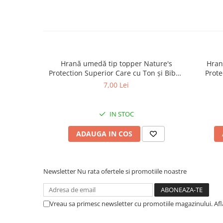
Hrană umedă tip topper Nature's
Hran
Protection Superior Care cu Ton și Biban
Prote
de Mare pentru câini adulți cu blană
Somon
7,00 Lei
albă, pentru eliminarea petelor din jurul
albă, pe
ochilor, 70g
IN STOC
ADAUGA IN COS
Newsletter
Nu rata ofertele si promotiile noastre
Vreau sa primesc newsletter cu promotiile magazinului. Af