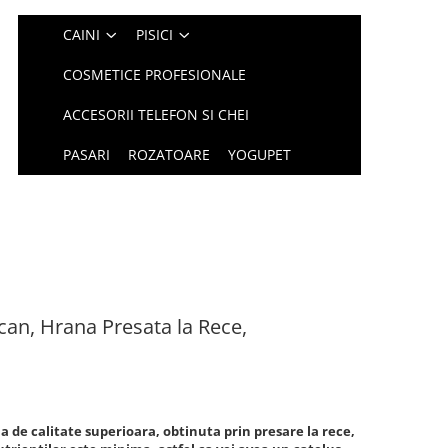
CAINI
PISICI
COSMETICE PROFESIONALE
ACCESORII TELEFON SI CHEI
PASARI
ROZATOARE
YOGUPET
rcan, Hrana Presata la Rece,
a de calitate superioara, obtinuta prin presare la rece,