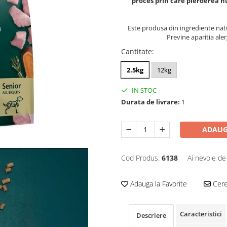
proces prin care pierderea nu
Este produsa din ingrediente nat
Previne aparitia aler
Cantitate
:
2.5kg
12kg
IN STOC
Durata de livrare:
1
ADAUG
Cod Produs:
6138
Ai nevoie de
Adauga la Favorite
Cere 
Caracteristici
Descriere