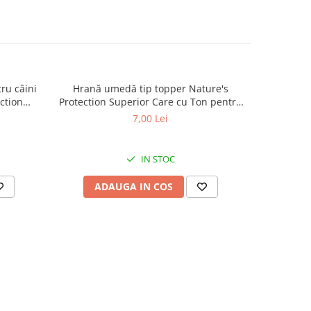
zi
.4%
 9.5%
ru câini
Hrană umedă tip topper Nature's
Hrană usc
 3.3%
ction
Protection Superior Care cu Ton pentru
de tali
 6.6%
lt Small
câini adulți cu blană albă, pentru
Superior C
7,00 Lei
10%
minarea
eliminarea petelor din jurul ochilor, 70g
Mini B
.5kg
eliminare
IN STOC
ADAUGA IN COS
AD