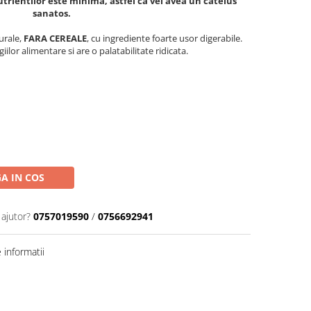
trientilor este minima, astfel ca vei avea un catelus
sanatos.
urale,
FARA CEREALE
, cu ingrediente foarte usor digerabile.
giilor alimentare si are o palatabilitate ridicata.
A IN COS
 ajutor?
0757019590
/
0756692941
informatii