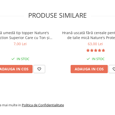
(1250mg/kg)
Midii cu buze ver
(750mg/kg)
PRODUSE SIMILARE
Analiza:
Proteina 19
Continut de Grasimi
ă umedă tip topper Nature's
Hrană uscată fără cereale pent
Continut de Fibre
ction Superior Care cu Ton și
de talie mică Nature's Prote
Materie Anorganica
 pentru câini adulți cu blană
Superior Care White Dogs Adu
7,00 Lei
63,00 Lei
Umiditate 
ntru eliminarea petelor din jurul
Breeds, Pește Alb, pentru eli
ochilor, 70g
petelor din jurul ochilor, 1
IN STOC
IN STOC
ADAUGA IN COS
ADAUGA IN COS
la mai multe in
Politica de Confidentialitate