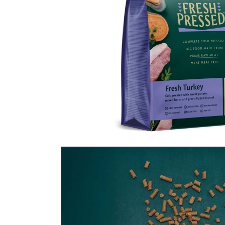
Orijen
Platinum
Prestige
Hrana umeda
Recompense caini
Jucarii
Accesorii
Batoane branza Yak
Castroane si Dozatoare
Culcusuri
Custi si Genti de Transport
Diete veterinare
Hainute
Inghetata
Lemne si coarne de cerb sau