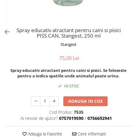
Orijen
Platinum
Prestige
Hrana umeda
Spray educativ atractant pentru caini si pisici
PISS CAN, Stangest, 250 ml
Recompense caini
Stangest
Jucarii
Accesorii
75,00 Lei
Batoane branza Yak
Spray educativ atractant pentru caini si pisici. Se foloseste
Castroane si Dozatoare
pentru a indica spatiile unde animalul poate urina.
Culcusuri
IN STOC
Custi si Genti de Transport
ADAUGA IN COS
Diete veterinare
Cod Produs:
7535
Hainute
Ai nevoie de ajutor?
0757019590
/
0756692941
Inghetata
Lemne si coarne de cerb sau
Adauga la Favorite
Cere informatii