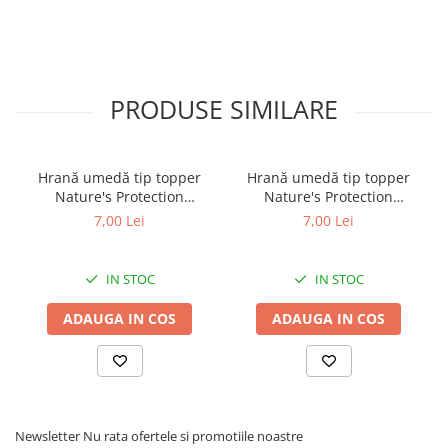
PRODUSE SIMILARE
Hrană umedă tip topper
Hrană umedă tip topper
Nature's Protection
Nature's Protection
Superior Care cu Ton și
Superior Care cu Ton și
7,00 Lei
7,00 Lei
Biban de Mare pentru câini
Somon pentru câini adulți
adulți cu blană albă, pentru
cu blană albă, pentru
eliminarea petelor din jurul
eliminarea petelor din jurul
IN STOC
IN STOC
ochilor, 70g
ochilor, 70g
ADAUGA IN COS
ADAUGA IN COS
Newsletter
Nu rata ofertele si promotiile noastre