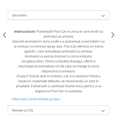
caprior
Lese, Zgarzi & Hamuri
Descriere
Perii si Piepteni
Produse Igiena si Ingrijire
Instructiuni:
Pulverizati Piss-Can in zona in care doriti ca
Saltele cu efect de racire
animalul sa urineze.
Suplimente
Aduceti animalul in zona unde s-a pulverizat si permiteti-i sa
ia contact cu mirosul spray-ului. Piss-Can elimina un miros
specific, care stimuleaza animalul sa urineze.
Animalul va asocia mirosul cu zona indicata.
Se aplica zilnic. Pentru a facilita dresajul, oferiti o
recompensa animalului ori de cate ori merge la zona
respectiva si urineaza.
Poate fi folosit atat in interior, cat si in exterior! Pentru
tesaturi/ materiale delicate, se recomanda un test in
prealabil. Pulverizati o cantitate foarte mica pentru a va
asigura ca Piss Can nu pateaza.
Informatii conformitate produs
Review-uri
(0)