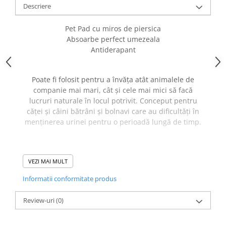
caprior
Descriere
Lese, Zgarzi & Hamuri
Pet Pad cu miros de piersica
Perii si Piepteni
Absoarbe perfect umezeala
Produse Igiena si Ingrijire
Antiderapant
Saltele cu efect de racire
Poate fi folosit pentru a învăța atât animalele de
Suplimente
companie mai mari, cât și cele mai mici să facă
lucruri naturale în locul potrivit. Conceput pentru
căței și câini bătrâni și bolnavi care au dificultăți în
menținerea urinei pentru o perioadă lungă de timp.
Protectie in mai multe straturi:
VEZI MAI MULT
- protejeaza podelele, mobilierul si alte suprafete de
Informatii conformitate produs
pete si capteaza lichidele in interior.
- Primul strat este realizat dintr-un material foarte
Review-uri
(0)
subțire, dar absorbant rapid.
- Al doilea strat, realizat din hârtie absorbantă
conducătoare de miros, este special conceput pentru