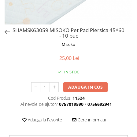
Orijen
Platinum
Prestige
Hrana umeda
SHAMSK63059 MISOKO Pet Pad Piersica 45*60
- 10 buc
Recompense caini
Misoko
Jucarii
Accesorii
25,00 Lei
Batoane branza Yak
IN STOC
Castroane si Dozatoare
Culcusuri
ADAUGA IN COS
Custi si Genti de Transport
Cod Produs:
11524
Diete veterinare
Ai nevoie de ajutor?
0757019590
/
0756692941
Hainute
Adauga la Favorite
Cere informatii
Inghetata
Lemne si coarne de cerb sau