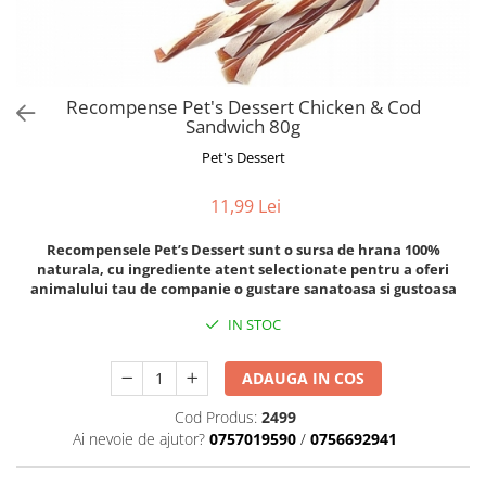
Orijen
Platinum
Prestige
Hrana umeda
Recompense Pet's Dessert Chicken & Cod
Sandwich 80g
Recompense caini
Pet's Dessert
Jucarii
Accesorii
11,99 Lei
Batoane branza Yak
Recompensele Pet’s Dessert sunt o sursa de hrana 100%
Castroane si Dozatoare
naturala, cu ingrediente atent selectionate pentru a oferi
animalului tau de companie o gustare sanatoasa si gustoasa
Culcusuri
IN STOC
Custi si Genti de Transport
Diete veterinare
ADAUGA IN COS
Hainute
Cod Produs:
2499
Inghetata
Ai nevoie de ajutor?
0757019590
/
0756692941
Lemne si coarne de cerb sau