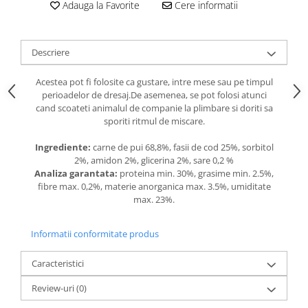
caprior
Adauga la Favorite
Cere informatii
Lese, Zgarzi & Hamuri
Perii si Piepteni
Descriere
Produse Igiena si Ingrijire
Acestea pot fi folosite ca gustare, intre mese sau pe timpul
Saltele cu efect de racire
perioadelor de dresaj.De asemenea, se pot folosi atunci
cand scoateti animalul de companie la plimbare si doriti sa
Suplimente
sporiti ritmul de miscare.
Ingrediente:
carne de pui 68,8%, fasii de cod 25%, sorbitol
2%, amidon 2%, glicerina 2%, sare 0,2 %
Analiza garantata:
proteina min. 30%, grasime min. 2.5%,
fibre max. 0,2%, materie anorganica max. 3.5%, umiditate
max. 23%.
Informatii conformitate produs
Caracteristici
Review-uri
(0)