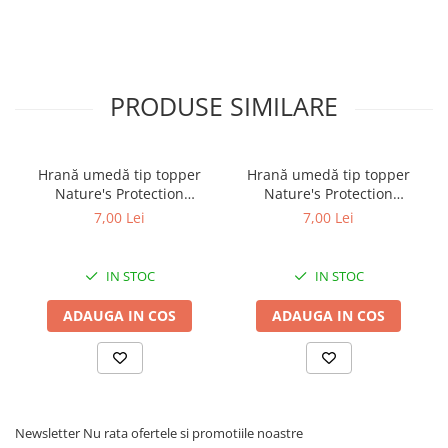
PRODUSE SIMILARE
Hrană umedă tip topper
Hrană umedă tip topper
Nature's Protection
Nature's Protection
Superior Care cu Ton și
Superior Care cu Ton și
7,00 Lei
7,00 Lei
Biban de Mare pentru câini
Somon pentru câini adulți
adulți cu blană albă, pentru
cu blană albă, pentru
eliminarea petelor din jurul
eliminarea petelor din jurul
IN STOC
IN STOC
ochilor, 70g
ochilor, 70g
ADAUGA IN COS
ADAUGA IN COS
Newsletter
Nu rata ofertele si promotiile noastre