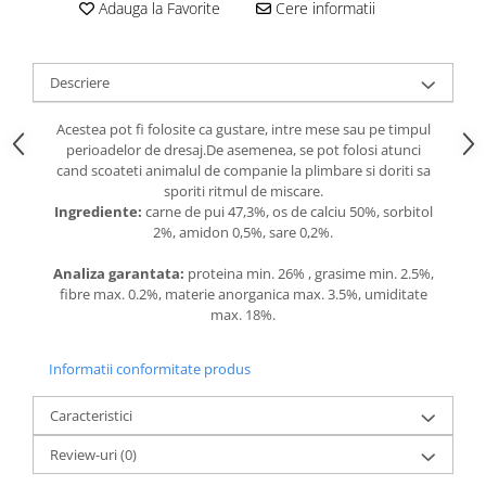
caprior
Adauga la Favorite
Cere informatii
Lese, Zgarzi & Hamuri
Perii si Piepteni
Descriere
Produse Igiena si Ingrijire
Acestea pot fi folosite ca gustare, intre mese sau pe timpul
Saltele cu efect de racire
perioadelor de dresaj.De asemenea, se pot folosi atunci
cand scoateti animalul de companie la plimbare si doriti sa
Suplimente
sporiti ritmul de miscare.
Ingrediente:
carne de pui 47,3%, os de calciu 50%, sorbitol
2%, amidon 0,5%, sare 0,2%.
Analiza garantata:
proteina min. 26% , grasime min. 2.5%,
fibre max. 0.2%, materie anorganica max. 3.5%, umiditate
max. 18%.
Informatii conformitate produs
Caracteristici
Review-uri
(0)