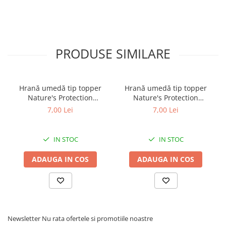
PRODUSE SIMILARE
Hrană umedă tip topper
Hrană umedă tip topper
Nature's Protection
Nature's Protection
Superior Care cu Ton și
Superior Care cu Ton și
7,00 Lei
7,00 Lei
Biban de Mare pentru câini
Somon pentru câini adulți
adulți cu blană albă, pentru
cu blană albă, pentru
eliminarea petelor din jurul
eliminarea petelor din jurul
IN STOC
IN STOC
ochilor, 70g
ochilor, 70g
ADAUGA IN COS
ADAUGA IN COS
Newsletter
Nu rata ofertele si promotiile noastre