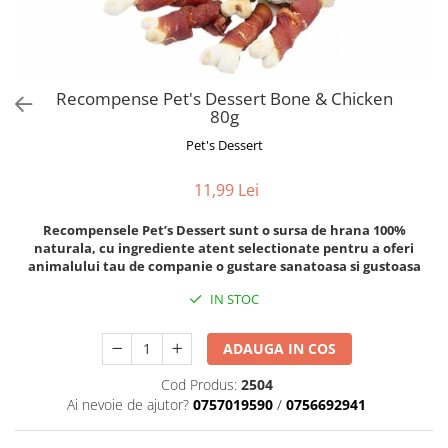
Orijen
Platinum
Prestige
Hrana umeda
Recompense Pet's Dessert Bone & Chicken
80g
Recompense caini
Pet's Dessert
Jucarii
Accesorii
11,99 Lei
Batoane branza Yak
Recompensele Pet’s Dessert sunt o sursa de hrana 100%
Castroane si Dozatoare
naturala, cu ingrediente atent selectionate pentru a oferi
animalului tau de companie o gustare sanatoasa si gustoasa
Culcusuri
IN STOC
Custi si Genti de Transport
Diete veterinare
ADAUGA IN COS
Hainute
Cod Produs:
2504
Inghetata
Ai nevoie de ajutor?
0757019590
/
0756692941
Lemne si coarne de cerb sau