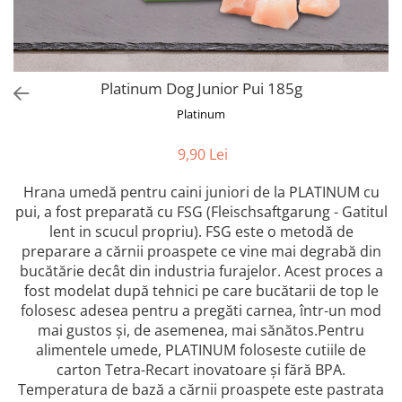
Orijen
Platinum
Prestige
Hrana umeda
Platinum Dog Junior Pui 185g
Recompense caini
Platinum
Jucarii
9,90 Lei
Accesorii
Hrana umedă pentru caini juniori de la PLATINUM cu
Batoane branza Yak
pui, a fost preparată cu FSG (Fleischsaftgarung - Gatitul
Castroane si Dozatoare
lent in scucul propriu). FSG este o metodă de
Culcusuri
preparare a cărnii proaspete ce vine mai degrabă din
bucătărie decât din industria furajelor. Acest proces a
Custi si Genti de Transport
fost modelat după tehnici pe care bucătarii de top le
Diete veterinare
folosesc adesea pentru a pregăti carnea, într-un mod
mai gustos și, de asemenea, mai sănătos.Pentru
Hainute
alimentele umede, PLATINUM foloseste cutiile de
Inghetata
carton Tetra-Recart inovatoare și fără BPA.
Lemne si coarne de cerb sau
Temperatura de bază a cărnii proaspete este pastrata