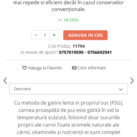
caprior
mai repede si eficient decât în ​​cazul conservelor
convenționale.
Lese, Zgarzi & Hamuri
Perii si Piepteni
IN STOC
Produse Igiena si Ingrijire
ADAUGA IN COS
Saltele cu efect de racire
Cod Produs:
11794
Suplimente
Ai nevoie de ajutor?
0757019590
/
0756692941
Adauga la Favorite
Cere informatii
Descriere
Cu metoda de gatire lenta in propriul suc (FSG),
carnea proaspătă de pui este gătită în vid la
temperatură scăzută, folosind doar sucuriile
proprii ale carnii.Toate aromele naturale ale
cărnii, vitaminele și nutrienții ei sunt complet