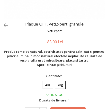
Orijen
Platinum
Prestige
Hrana umeda
Plaque OFF, VetExpert, granule
Recompense caini
VetExpert
Jucarii
85,00 Lei
Accesorii
Produs complet natural, potrivit atat pentru caini cat si pentru
Batoane branza Yak
pisici; elimina in mod natural efectele neplacute cauzate de
Castroane si Dozatoare
respiaratia urat mirositoare, placa si tartru.
Specii tinta:
pisici, caini
Culcusuri
Custi si Genti de Transport
Cantitate
:
Diete veterinare
40g
20g
Hainute
IN STOC
Inghetata
Durata de livrare:
1
Lemne si coarne de cerb sau