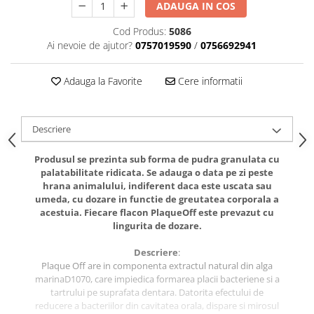
caprior
ADAUGA IN COS
Lese, Zgarzi & Hamuri
Cod Produs:
5086
Ai nevoie de ajutor?
0757019590
/
0756692941
Perii si Piepteni
Produse Igiena si Ingrijire
Adauga la Favorite
Cere informatii
Saltele cu efect de racire
Suplimente
Descriere
Produsul se prezinta sub forma de pudra granulata cu
palatabilitate ridicata. Se adauga o data pe zi peste
hrana animalului, indiferent daca este uscata sau
umeda, cu dozare in functie de greutatea corporala a
acestuia. Fiecare flacon PlaqueOff este prevazut cu
lingurita de dozare.
Descriere
:
Plaque Off are in componenta extractul natural din alga
marinaD1070, care impiedica formarea placii bacteriene si a
tartrului pe suprafata dentara. Datorita efectului de
reducere a bacteriilor din cavitatea orala, dispare si mirosul