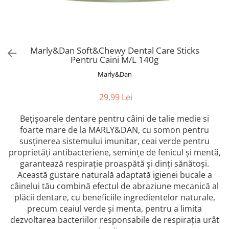
Orijen
Platinum
Prestige
Hrana umeda
Marly&Dan Soft&Chewy Dental Care Sticks
Pentru Caini M/L 140g
Recompense caini
Marly&Dan
Jucarii
Accesorii
29,99 Lei
Batoane branza Yak
Bețișoarele dentare pentru câini de talie medie si
Castroane si Dozatoare
foarte mare de la MARLY&DAN, cu somon pentru
susținerea sistemului imunitar, ceai verde pentru
Culcusuri
proprietăți antibacteriene, semințe de fenicul și mentă,
Custi si Genti de Transport
garantează respirație proaspătă și dinți sănătoși.
Diete veterinare
Această gustare naturală adaptată igienei bucale a
câinelui tău combină efectul de abraziune mecanică al
Hainute
plăcii dentare, cu beneficiile ingredientelor naturale,
Inghetata
precum ceaiul verde și menta, pentru a limita
dezvoltarea bacteriilor responsabile de respirația urât
Lemne si coarne de cerb sau