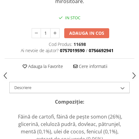
mirositoare.
caprior
Lese, Zgarzi & Hamuri
IN STOC
Perii si Piepteni
Produse Igiena si Ingrijire
ADAUGA IN COS
Saltele cu efect de racire
Cod Produs:
11698
Suplimente
Ai nevoie de ajutor?
0757019590
/
0756692941
Adauga la Favorite
Cere informatii
Descriere
Compoziție:
Făină de cartofi, făină de pește somon (26%),
glicerină, celuloză pudră, dovleac, pătrunjel,
mentă (0,1%), ulei de cocos, fenicul (0,1%),