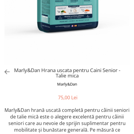
Orijen
Platinum
Prestige
Hrana umeda
Recompense caini
Jucarii
Accesorii
Batoane branza Yak
Marly&Dan Hrana uscata pentru Caini Senior -
Castroane si Dozatoare
Talie mica
Culcusuri
Marly&Dan
Custi si Genti de Transport
75,00 Lei
Diete veterinare
Marly&Dan hrană uscată completă pentru câinii seniori
Hainute
de talie mică este o alegere excelentă pentru câinii
Inghetata
seniori care au nevoie de sprijin suplimentar pentru
Lemne si coarne de cerb sau
mobilitate și bunăstare generală. Pe măsură ce