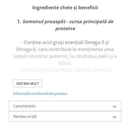
Ingrediente cheie și beneficii
1.
Somonul proaspăt - sursa principală de
proteine
- Conține acizi grași esențiali Omega-3 și
Omega-6, care contribuie la menținerea unui
sistem imunitar puternic, la sănătatea pielii și a
blănii.
- Oferă proteine de înaltă calitate, esențiale
pentru dezvoltarea masei musculare și pentru
susținerea unui metabolism sănătos.
VEZI MAI MULT
- Îmbunătățește funcțiile cognitive, contribuind
Informatii conformitate produs
la dezvoltarea și menținerea sănătății
creierului.
Caracteristici
- Sprijină sănătatea cardiovasculară, reducând
Review-uri
(0)
riscul afecțiunilor cardiace.