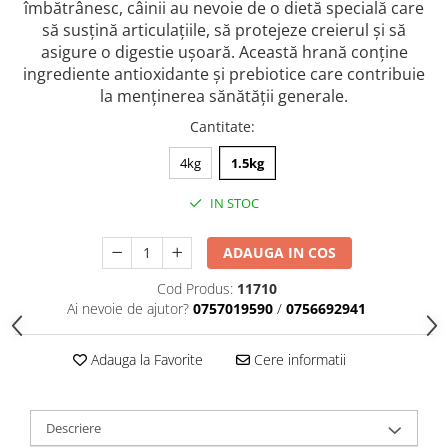
caprior
îmbătrânesc, câinii au nevoie de o dietă specială care
să susțină articulațiile, să protejeze creierul și să
Lese, Zgarzi & Hamuri
asigure o digestie ușoară. Această hrană conține
Perii si Piepteni
ingrediente antioxidante și prebiotice care contribuie
la menținerea sănătății generale.
Produse Igiena si Ingrijire
Cantitate
:
Saltele cu efect de racire
Suplimente
4kg
1.5kg
IN STOC
ADAUGA IN COS
Cod Produs:
11710
Ai nevoie de ajutor?
0757019590
/
0756692941
Adauga la Favorite
Cere informatii
Descriere