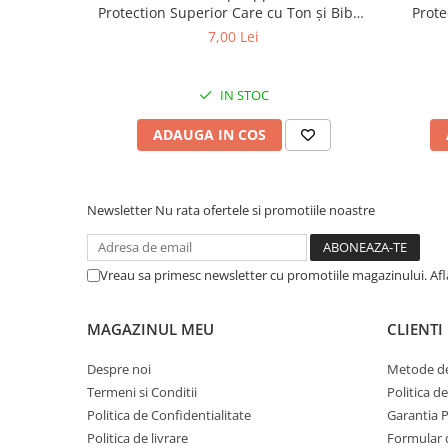
Protection Superior Care cu Ton și Biban
Prote
de Mare pentru câini adulți cu blană
Somon
7,00 Lei
albă, pentru eliminarea petelor din jurul
albă, pe
ochilor, 70g
IN STOC
ADAUGA IN COS
Newsletter
Nu rata ofertele si promotiile noastre
Vreau sa primesc newsletter cu promotiile magazinului. Af
MAGAZINUL MEU
CLIENTI
Despre noi
Metode de
Termeni si Conditii
Politica d
Politica de Confidentialitate
Garantia 
Politica de livrare
Formular 