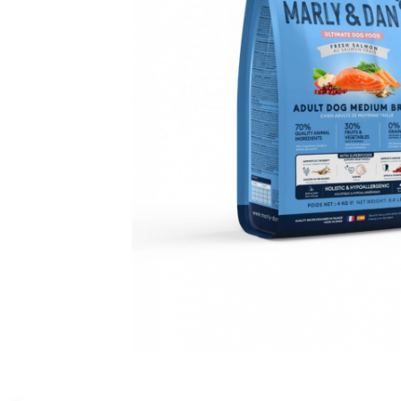
Orijen
Platinum
Prestige
Hrana umeda
Recompense caini
Jucarii
Accesorii
Batoane branza Yak
Castroane si Dozatoare
Culcusuri
Custi si Genti de Transport
Diete veterinare
Hainute
Inghetata
Lemne si coarne de cerb sau