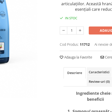
articulațiilor. Această hran
esențiali care reduc
IN STOC
ADAUG
Cod Produs:
11712
Ai nevoie d
Adauga la Favorite
Cere 
Caracteristici
Descriere
Review-uri
(0)
Ingrediente cheie 
beneficii
1.
Somonul proaspăt -