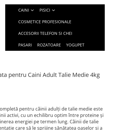
CAINI
PISICI
COSMETICE PROFESIONALE
ACCESORII TELEFON SI CHEI
PASARI
ROZATOARE
YOGUPET
a pentru Caini Adult Talie Medie 4kg
pletă pentru câinii adulți de talie medie este
ii activi, cu un echilibru optim între proteine și
nerea energiei pe termen lung. Câinii de talie
tație care să le sprijine sănătatea oaselor și a