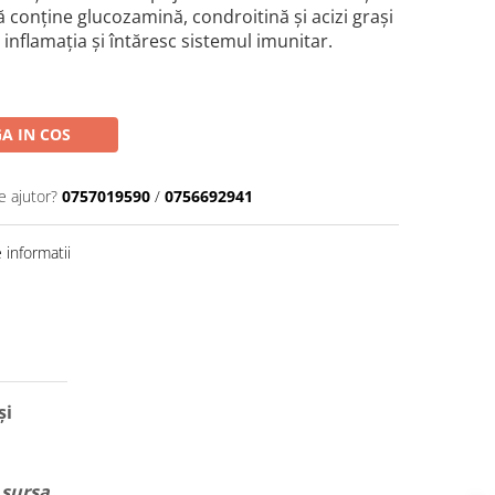
ă conține glucozamină, condroitină și acizi grași
 inflamația și întăresc sistemul imunitar.
A IN COS
e ajutor?
0757019590
/
0756692941
informatii
și
 sursa