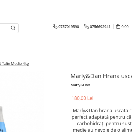
0757019590
0756692941
0,00
 Talie Medie 4kg
Marly&Dan Hrana uscat
Marly&Dan
180,00 Lei
Marly&Dan hrană uscată com
perfect adaptată pentru câin
carbohidrați pentru susți
medie au nevoie de o alimen