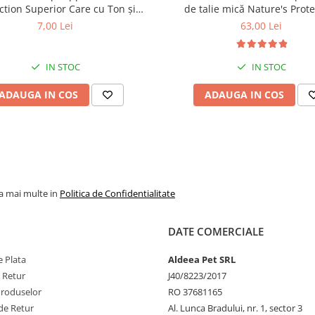
riscul afecțiunilor card
ction Superior Care cu Ton și
de talie mică Nature's Prote
 pentru câini adulți cu blană
Superior Care White Dogs Adu
7,00 Lei
63,00 Lei
ntru eliminarea petelor din jurul
Breeds, Pește Alb, pentru eli
2.
Superalimente și ex
ochilor, 70g
petelor din jurul ochilor, 1
naturale
IN STOC
IN STOC
- Morcovi, mere, roșii
ADAUGA IN COS
ADAUGA IN COS
merișoare – bogate
antioxidanți naturali,
contribuie la preven
stresului oxidativ și
susținerea sistemul
imunitar.
la mai multe in
Politica de Confidentialitate
- Extract de Yucca schi
– reduce mirosuril
DATE COMERCIALE
neplăcute ale excremen
îmbunătățind confortu
 Plata
Aldeea Pet SRL
locuință.
e Retur
J40/8223/2017
- Drojdia de bere și f
Produselor
RO 37681165
vegetale – ajută la reg
de Retur
Al. Lunca Bradului, nr. 1, sector 3