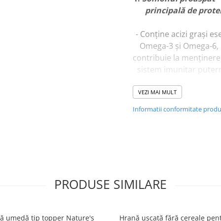
principală de prote
- Conține acizi grași ese
Omega-3 și Omega-6, 
contribuie la menținere
sistem imunitar putern
sănătatea pielii și a bl
- Oferă proteine de în
VEZI MAI MULT
calitate, esențiale pe
Informatii conformitate prod
dezvoltarea masei mus
și pentru susținerea 
metabolism sănăto
- Îmbunătățește funcț
cognitive, contribuin
dezvoltarea și menți
PRODUSE SIMILARE
sănătății creierului
- Sprijină sănătate
cardiovasculară, red
ă umedă tip topper Nature's
Hrană uscată fără cereale pent