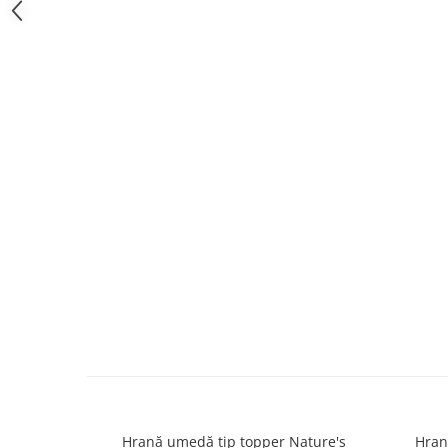
caprior
Lese, Zgarzi & Hamuri
Perii si Piepteni
Produse Igiena si Ingrijire
Saltele cu efect de racire
Suplimente
Hrană umedă tip topper Nature's
Hran