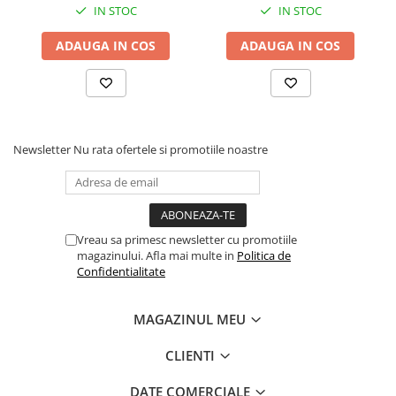
eliminarea petelor din jurul
eliminarea petelor din jurul
IN STOC
IN STOC
ochilor, 70g
ochilor, 70g
ADAUGA IN COS
ADAUGA IN COS
Newsletter
Nu rata ofertele si promotiile noastre
Vreau sa primesc newsletter cu promotiile
magazinului. Afla mai multe in
Politica de
Confidentialitate
MAGAZINUL MEU
CLIENTI
DATE COMERCIALE