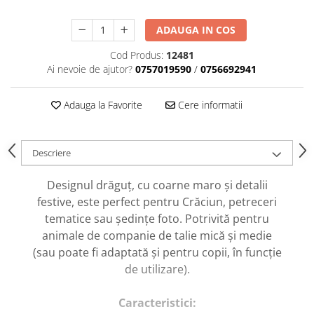
caprior
Lese, Zgarzi & Hamuri
ADAUGA IN COS
Perii si Piepteni
Cod Produs:
12481
Produse Igiena si Ingrijire
Ai nevoie de ajutor?
0757019590
/
0756692941
Saltele cu efect de racire
Adauga la Favorite
Cere informatii
Suplimente
Descriere
Designul drăguț, cu coarne maro și detalii
festive, este perfect pentru Crăciun, petreceri
tematice sau ședințe foto. Potrivită pentru
animale de companie de talie mică și medie
(sau poate fi adaptată și pentru copii, în funcție
de utilizare).
Caracteristici: