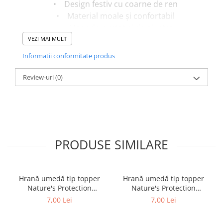
• Design festiv cu coarne de ren
• Material moale și confortabil
• Ușor de purtat și de ajustat
• Ideală pentru sărbători și fotografii
VEZI MAI MULT
Informatii conformitate produs
Transformă fiecare moment într-unul
memorabil cu acest accesoriu simpatic!
Review-uri
(0)
PRODUSE SIMILARE
Hrană umedă tip topper
Hrană umedă tip topper
Nature's Protection
Nature's Protection
Superior Care cu Ton și
Superior Care cu Ton și
7,00 Lei
7,00 Lei
Biban de Mare pentru câini
Somon pentru câini adulți
adulți cu blană albă, pentru
cu blană albă, pentru