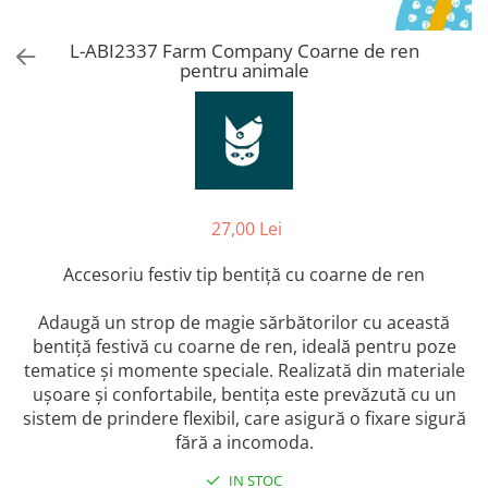
Orijen
Platinum
L-ABI2337 Farm Company Coarne de ren
pentru animale
Prestige
Hrana umeda
Recompense caini
Jucarii
Accesorii
27,00 Lei
Batoane branza Yak
Castroane si Dozatoare
Accesoriu festiv tip bentiță cu coarne de ren
Culcusuri
Adaugă un strop de magie sărbătorilor cu această
Custi si Genti de Transport
bentiță festivă cu coarne de ren, ideală pentru poze
tematice și momente speciale. Realizată din materiale
Diete veterinare
ușoare și confortabile, bentița este prevăzută cu un
Hainute
sistem de prindere flexibil, care asigură o fixare sigură
Inghetata
fără a incomoda.
Lemne si coarne de cerb sau
IN STOC