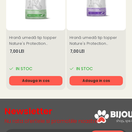
Hrană umedă tip topper
Hrană umedă tip topper
Nature's Protection
Nature's Protection
p
Superior Care cu Ton și
Superior Care cu Ton și
N
7,00 Lei
7,00 Lei
Biban de Mare pentru câini
Somon pentru câini adulți
adulți cu blană albă,
cu blană albă, pentru
A
pentru eliminarea petelor
eliminarea petelor din jurul
A
IN STOC
IN STOC
din jurul ochilor, 70g
ochilor, 70g
p
1
Adauga in cos
Adauga in cos
Newsletter
Nu rata ofertele si promotiile noastre