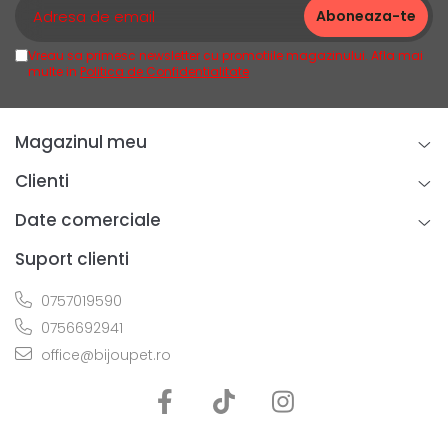
Vreau sa primesc newsletter cu promotiile magazinului. Afla mai
multe in
Politica de Confidentialitate
Magazinul meu
Clienti
Date comerciale
Suport clienti
0757019590
0756692941
office@bijoupet.ro