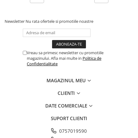
Depozitare:
Se da la frigider dupa deschidere si se serveste
Newsletter
Nu rata ofertele si promotiile noastre
cat mai repede.
Vreau sa primesc newsletter cu promotiile
magazinului. Afla mai multe in
Politica de
Confidentialitate
MAGAZINUL MEU
CLIENTI
DATE COMERCIALE
SUPORT CLIENTI
0757019590