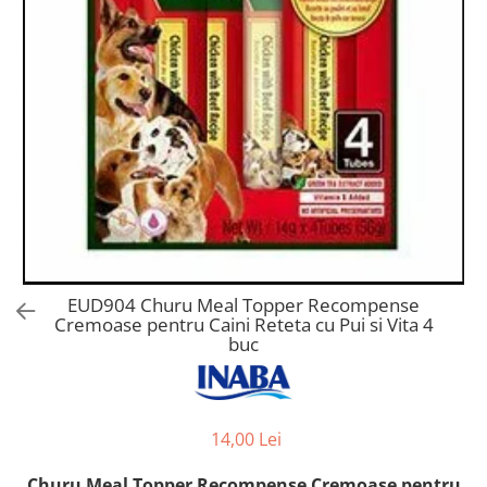
Orijen
Platinum
Prestige
Hrana umeda
Recompense caini
Jucarii
Accesorii
Batoane branza Yak
Castroane si Dozatoare
Culcusuri
EUD904 Churu Meal Topper Recompense
Cremoase pentru Caini Reteta cu Pui si Vita 4
Custi si Genti de Transport
buc
Diete veterinare
Hainute
Inghetata
14,00 Lei
Lemne si coarne de cerb sau
Churu Meal Topper Recompense Cremoase pentru