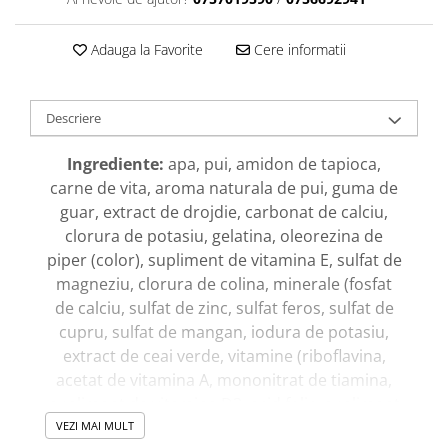
Adauga la Favorite
Cere informatii
Descriere
Ingrediente:
apa, pui, amidon de tapioca,
carne de vita, aroma naturala de pui, guma de
guar, extract de drojdie, carbonat de calciu,
clorura de potasiu, gelatina, oleorezina de
piper (color), supliment de vitamina E, sulfat de
magneziu, clorura de colina, minerale (fosfat
de calciu, sulfat de zinc, sulfat feros, sulfat de
cupru, sulfat de mangan, iodura de potasiu,
extract de ceai verde, vitamine (riboflavina,
acetat de vitamina A, mononitrat de tiamina,
supliment de vitamina D3, acid folic, supliment
de vitamina B12), selenit de sodiu
VEZI MAI MULT