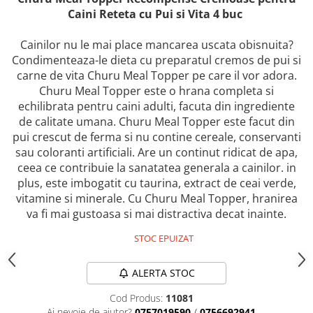
caprior
Caini Reteta cu Pui si Vita 4 buc
Lese, Zgarzi & Hamuri
Cainilor nu le mai place mancarea uscata obisnuita?
Perii si Piepteni
Condimenteaza-le dieta cu preparatul cremos de pui si
Produse Igiena si Ingrijire
carne de vita Churu Meal Topper pe care il vor adora.
Saltele cu efect de racire
Churu Meal Topper este o hrana completa si
echilibrata pentru caini adulti, facuta din ingrediente
Suplimente
de calitate umana. Churu Meal Topper este facut din
pui crescut de ferma si nu contine cereale, conservanti
sau coloranti artificiali. Are un continut ridicat de apa,
ceea ce contribuie la sanatatea generala a cainilor. in
plus, este imbogatit cu taurina, extract de ceai verde,
vitamine si minerale. Cu Churu Meal Topper, hranirea
va fi mai gustoasa si mai distractiva decat inainte.
STOC EPUIZAT
ALERTA STOC
Cod Produs:
11081
Ai nevoie de ajutor?
0757019590
/
0756692941