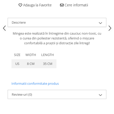
caprior
Adauga la Favorite
Cere informatii
Lese, Zgarzi & Hamuri
Perii si Piepteni
Descriere
Produse Igiena si Ingrijire
Saltele cu efect de racire
Mingea este realizată în întregime din cauciuc non-toxic, cu
o curea din poliester rezistentă, oferind o mișcare
Suplimente
confortabilă a praștii și distracție zile întregi!
SIZE
WIDTH
LENGTH
US
8 CM
35 CM
Informatii conformitate produs
Review-uri
(0)