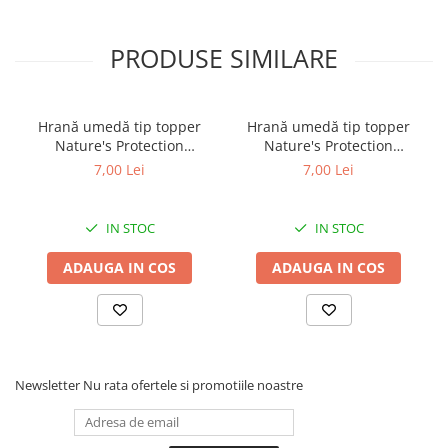
PRODUSE SIMILARE
Hrană umedă tip topper
Hrană umedă tip topper
Nature's Protection
Nature's Protection
Superior Care cu Ton și
Superior Care cu Ton și
7,00 Lei
7,00 Lei
Biban de Mare pentru câini
Somon pentru câini adulți
adulți cu blană albă, pentru
cu blană albă, pentru
eliminarea petelor din jurul
eliminarea petelor din jurul
IN STOC
IN STOC
ochilor, 70g
ochilor, 70g
ADAUGA IN COS
ADAUGA IN COS
Newsletter
Nu rata ofertele si promotiile noastre