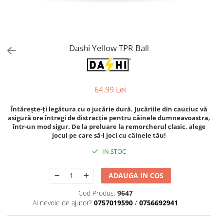
Orijen
Platinum
Prestige
Hrana umeda
Dashi Yellow TPR Ball
Recompense caini
Jucarii
64,99 Lei
Accesorii
Batoane branza Yak
Întărește-ți legătura cu o jucărie dură. Jucăriile din cauciuc vă
asigură ore întregi de distracție pentru câinele dumneavoastra,
Castroane si Dozatoare
într-un mod sigur. De la preluare la remorcherul clasic, alege
Culcusuri
jocul pe care să-l joci cu câinele tău!
Custi si Genti de Transport
IN STOC
Diete veterinare
ADAUGA IN COS
Hainute
Cod Produs:
9647
Inghetata
Ai nevoie de ajutor?
0757019590
/
0756692941
Lemne si coarne de cerb sau