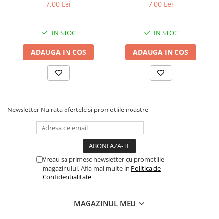
Superior Care cu Ton și
Superior Care cu Ton și
7,00 Lei
7,00 Lei
Biban de Mare pentru câini
Somon pentru câini adulți
adulți cu blană albă, pentru
cu blană albă, pentru
eliminarea petelor din jurul
eliminarea petelor din jurul
IN STOC
IN STOC
ochilor, 70g
ochilor, 70g
ADAUGA IN COS
ADAUGA IN COS
Newsletter
Nu rata ofertele si promotiile noastre
Vreau sa primesc newsletter cu promotiile
magazinului. Afla mai multe in
Politica de
Confidentialitate
MAGAZINUL MEU