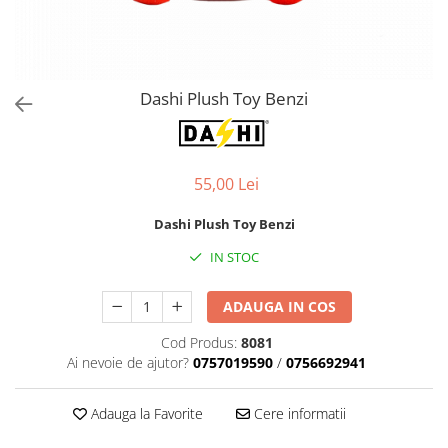
Orijen
Platinum
Prestige
Hrana umeda
Dashi Plush Toy Benzi
Recompense caini
Jucarii
55,00 Lei
Accesorii
Batoane branza Yak
Dashi Plush Toy Benzi
Castroane si Dozatoare
IN STOC
Culcusuri
ADAUGA IN COS
Custi si Genti de Transport
Diete veterinare
Cod Produs:
8081
Ai nevoie de ajutor?
0757019590
/
0756692941
Hainute
Inghetata
Adauga la Favorite
Cere informatii
Lemne si coarne de cerb sau