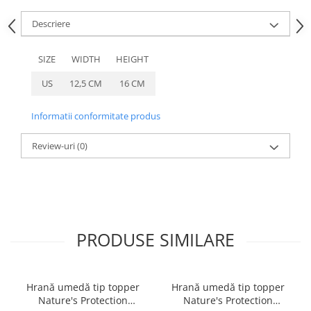
caprior
Descriere
Lese, Zgarzi & Hamuri
Perii si Piepteni
SIZE
WIDTH
HEIGHT
Produse Igiena si Ingrijire
US
12,5 CM
16 CM
Saltele cu efect de racire
Suplimente
Informatii conformitate produs
Review-uri
(0)
PRODUSE SIMILARE
Hrană umedă tip topper
Hrană umedă tip topper
Nature's Protection
Nature's Protection