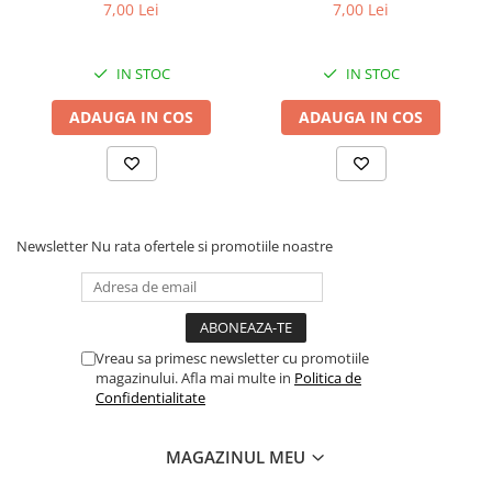
Superior Care cu Ton și
Superior Care cu Ton și
7,00 Lei
7,00 Lei
Biban de Mare pentru câini
Somon pentru câini adulți
adulți cu blană albă, pentru
cu blană albă, pentru
eliminarea petelor din jurul
eliminarea petelor din jurul
IN STOC
IN STOC
ochilor, 70g
ochilor, 70g
ADAUGA IN COS
ADAUGA IN COS
Newsletter
Nu rata ofertele si promotiile noastre
Vreau sa primesc newsletter cu promotiile
magazinului. Afla mai multe in
Politica de
Confidentialitate
MAGAZINUL MEU