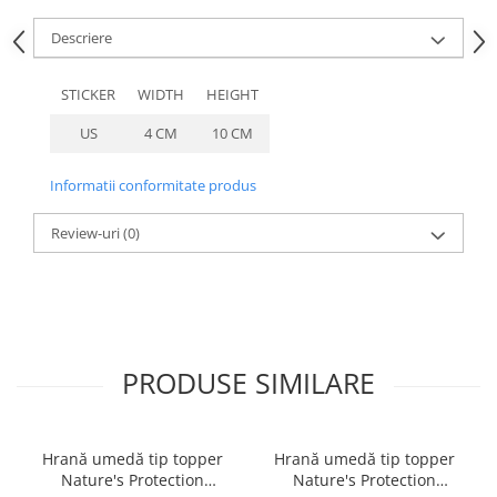
caprior
Descriere
Lese, Zgarzi & Hamuri
Perii si Piepteni
STICKER
WIDTH
HEIGHT
Produse Igiena si Ingrijire
US
4 CM
10 CM
Saltele cu efect de racire
Suplimente
Informatii conformitate produs
Review-uri
(0)
PRODUSE SIMILARE
Hrană umedă tip topper
Hrană umedă tip topper
Nature's Protection
Nature's Protection