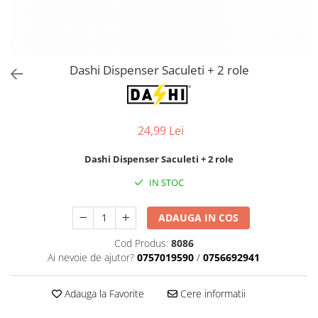
Orijen
Platinum
Prestige
Hrana umeda
Dashi Dispenser Saculeti + 2 role
Recompense caini
Jucarii
24,99 Lei
Accesorii
Batoane branza Yak
Dashi Dispenser Saculeti + 2 role
Castroane si Dozatoare
IN STOC
Culcusuri
ADAUGA IN COS
Custi si Genti de Transport
Diete veterinare
Cod Produs:
8086
Ai nevoie de ajutor?
0757019590
/
0756692941
Hainute
Inghetata
Adauga la Favorite
Cere informatii
Lemne si coarne de cerb sau