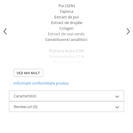
caprior
Pui (32%)
Lese, Zgarzi & Hamuri
Tapioca
Extract de pui
Perii si Piepteni
Extract de drojdie
Colagen
Produse Igiena si Ingrijire
Extract de ceai verde.
Saltele cu efect de racire
Constituenti analitici:
Suplimente
Proteina bruta 8.5%
Grasime bruta 0.5 %
Fibre brute 0.1%
Cenusa bruta 1.5 %
VEZI MAI MULT
Umiditate 88%
Energie 430 kcal/ kg ¦ 6 kcal/ plic
Informatii conformitate produs
Ambalare:
4 plicuri X 14g / pachet = 56 g
Caracteristici
Review-uri
(0)