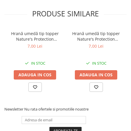
PRODUSE SIMILARE
Hrană umedă tip topper
Hrană umedă tip topper
Nature's Protection
Nature's Protection
Superior Care cu Ton și
Superior Care cu Ton și
7,00 Lei
7,00 Lei
Biban de Mare pentru câini
Somon pentru câini adulți
adulți cu blană albă, pentru
cu blană albă, pentru
eliminarea petelor din jurul
eliminarea petelor din jurul
IN STOC
IN STOC
ochilor, 70g
ochilor, 70g
ADAUGA IN COS
ADAUGA IN COS
Newsletter
Nu rata ofertele si promotiile noastre