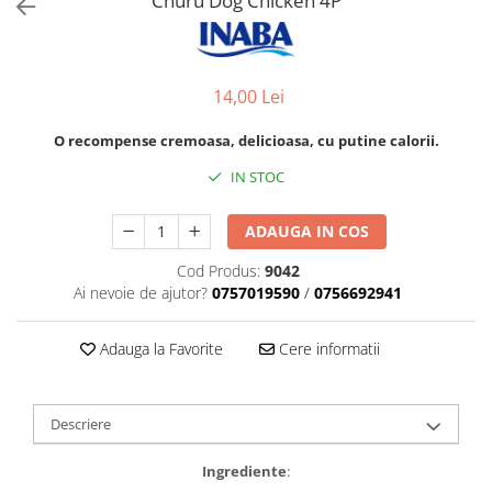
Churu Dog Chicken 4P
Orijen
Platinum
Prestige
14,00 Lei
Hrana umeda
Recompense caini
O recompense cremoasa, delicioasa, cu putine calorii.
Jucarii
IN STOC
Accesorii
ADAUGA IN COS
Batoane branza Yak
Castroane si Dozatoare
Cod Produs:
9042
Ai nevoie de ajutor?
0757019590
/
0756692941
Culcusuri
Custi si Genti de Transport
Adauga la Favorite
Cere informatii
Diete veterinare
Hainute
Descriere
Inghetata
Ingrediente
:
Lemne si coarne de cerb sau