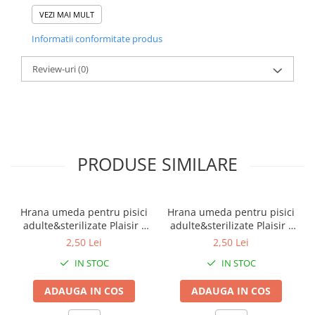
deplasarea spre fundul litierei, elimină
VEZI MAI MULT
microorganismele, iar în final, ajungând pe
Informatii conformitate produs
fundul acesteia, împiedică lipirea așternutului
de litieră, limitând totodată bacteriile și
Review-uri
(0)
ciupercile care se pot dezvolta.
Ingrediente:
sorbent mineral schimbător de ioni,
PRODUSE SIMILARE
compoziție de parfum deodorizant.
Hrana umeda pentru pisici
Hrana umeda pentru pisici
Precauții:
A nu se lăsa la îndemâna copiilor. În
adulte&sterilizate Plaisir -
adulte&sterilizate Plaisir -
cazul ingerării, a se consuma multă apă. Are
vita&curcan 100g
pui&ficat 100g
2,50 Lei
2,50 Lei
efect de uscare a pielii.
IN STOC
IN STOC
ADAUGA IN COS
ADAUGA IN COS