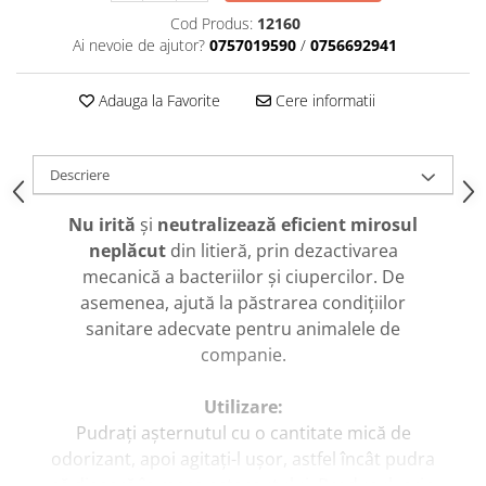
caprior
Cod Produs:
12160
Lese, Zgarzi & Hamuri
Ai nevoie de ajutor?
0757019590
/
0756692941
Perii si Piepteni
Adauga la Favorite
Cere informatii
Produse Igiena si Ingrijire
Saltele cu efect de racire
Suplimente
Descriere
Nu irită
și
neutralizează eficient mirosul
neplăcut
din litieră, prin dezactivarea
mecanică a bacteriilor și ciupercilor. De
asemenea, ajută la păstrarea condițiilor
sanitare adecvate pentru animalele de
companie.
Utilizare:
Pudrați așternutul cu o cantitate mică de
odorizant, apoi agitați-l ușor, astfel încât pudra
să dispară în masa așternutului. Produsul, prin