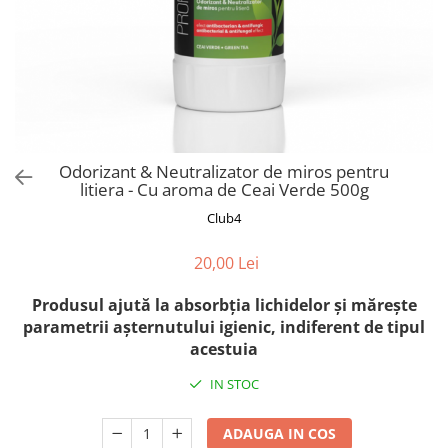
Orijen
Platinum
Prestige
Hrana umeda
Recompense caini
Jucarii
Odorizant & Neutralizator de miros pentru
Accesorii
litiera - Cu aroma de Ceai Verde 500g
Batoane branza Yak
Club4
Castroane si Dozatoare
20,00 Lei
Culcusuri
Produsul ajută la absorbția lichidelor și mărește
Custi si Genti de Transport
parametrii așternutului igienic, indiferent de tipul
Diete veterinare
acestuia
Hainute
IN STOC
Inghetata
Lemne si coarne de cerb sau
ADAUGA IN COS