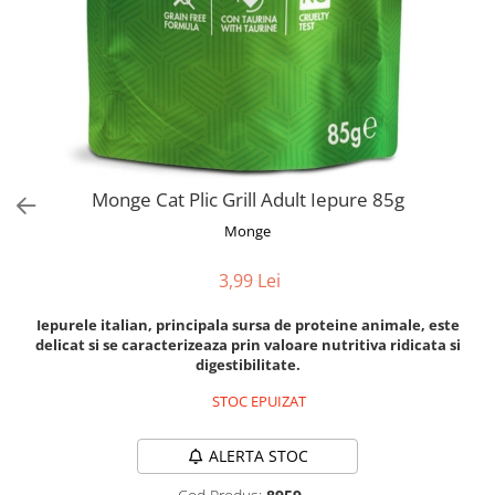
Orijen
Platinum
Prestige
Hrana umeda
Recompense caini
Jucarii
Monge Cat Plic Grill Adult Iepure 85g
Accesorii
Monge
Batoane branza Yak
Castroane si Dozatoare
3,99 Lei
Culcusuri
Iepurele italian, principala sursa de proteine animale, este
Custi si Genti de Transport
delicat si se caracterizeaza prin valoare nutritiva ridicata si
digestibilitate.
Diete veterinare
STOC EPUIZAT
Hainute
Inghetata
ALERTA STOC
Lemne si coarne de cerb sau