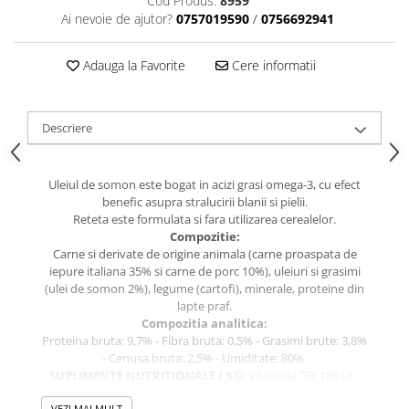
Cod Produs:
8959
caprior
Ai nevoie de ajutor?
0757019590
/
0756692941
Lese, Zgarzi & Hamuri
Perii si Piepteni
Adauga la Favorite
Cere informatii
Produse Igiena si Ingrijire
Saltele cu efect de racire
Descriere
Suplimente
Uleiul de somon este bogat in acizi grasi omega-3, cu efect
benefic asupra stralucirii blanii si pielii.
Reteta este formulata si fara utilizarea cerealelor.
Compozitie:
Carne si derivate de origine animala (carne proaspata de
iepure italiana 35% si carne de porc 10%), uleiuri si grasimi
(ulei de somon 2%), legume (cartofi), minerale, proteine din
lapte praf.
Compozitia analitica:
Proteina bruta: 9,7% - Fibra bruta: 0,5% - Grasimi brute: 3,8%
- Cenusa bruta: 2,5% - Umiditate: 80%.
SUPLIMENTE NUTRITIONALE / KG:
Vitamina D3: 180 UI -
Vitamina E (acetat de rac-alfa tocoferil): 40 mg - Fier (sulfat
VEZI MAI MULT