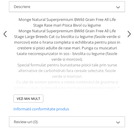
caprior
Descriere
Lese, Zgarzi & Hamuri
Perii si Piepteni
Monge Natural Superpremium BWild Grain Free All Life
Stage Rase mari Pisica Bivol cu legume
Produse Igiena si Ingrijire
Monge Natural Superpremium BWild Grain Free All Life
Stage Large Breeds Cat cu bivolita cu legume (fasole verde si
Saltele cu efect de racire
morcovi) este o hrana completa si echilibrata pentru pisoi in
Suplimente
crestere si pisici adulte de rase mari. Punga cu muscaturi
taiate necorespunzator in sos - bivolita cu legume (fasole
verde si morcovi).
Special formulat pentru bunastarea pisicii tale prin surse
alternative de carbohidrati fara cereale selectate, fasole
verde si morcovi.
Cu ulei de somon pentru a creste continutul de grasime si
pentru a ajuta la dezvoltarea normala a sistemului nervos *
Reteta este, de asemenea, imbogatita cu xilo-oligozaharide
VEZI MAI MULT
(XOS), urmatoarea generatie de prebiotice, pentru a
mentine sanatatea intestinala.
Informatii conformitate produs
Contine yucca shidiger pentru a reduce mirosurile fecale.
* Comparativ cu produsul standard (Monge Natural
Superpremium Bwild Grain Free Formula Adult Cat Codfish).
Review-uri
(0)
Informatii nutritionale
Ingrediente:
bivolita (26%), pui, ficat de porc, morcovi