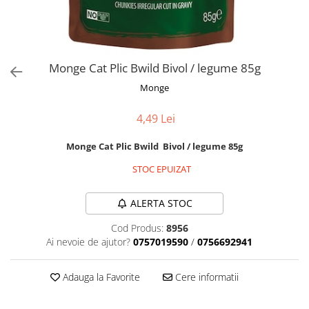
Orijen
Platinum
Prestige
Hrana umeda
Monge Cat Plic Bwild Bivol / legume 85g
Recompense caini
Monge
Jucarii
4,49 Lei
Accesorii
Monge Cat Plic Bwild Bivol / legume 85g
Batoane branza Yak
Castroane si Dozatoare
STOC EPUIZAT
Culcusuri
ALERTA STOC
Custi si Genti de Transport
Cod Produs:
8956
Diete veterinare
Ai nevoie de ajutor?
0757019590
/
0756692941
Hainute
Inghetata
Adauga la Favorite
Cere informatii
Lemne si coarne de cerb sau