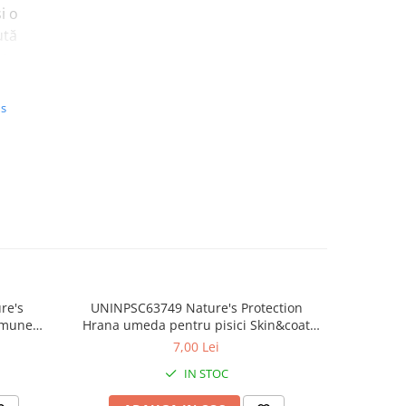
i o
ută
de
ele și
us
Y
sunt
în mod
ile
la
lor
.
re's
UNINPSC63749 Nature's Protection
Hran
mmune
Hrana umeda pentru pisici Skin&coat
adult
 Ton și
adult cat Ton/Creveti - plic 70g
p
 de
7,00 Lei
dulce
IN STOC
ere,