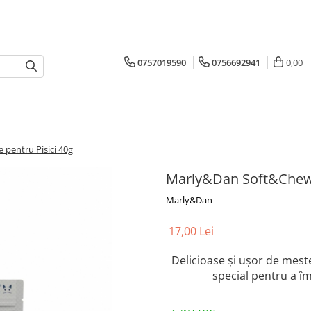
0757019590
0756692941
0,00
pentru Pisici 40g
Marly&Dan Soft&Chewy 
Marly&Dan
17,00 Lei
Delicioase și ușor de mest
special pentru a îm