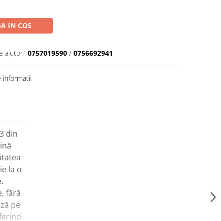
A IN COS
e ajutor?
0757019590
/
0756692941
informatii
3 din
ină
ătatea
ie la o
.
, fără
ază pe
ferind