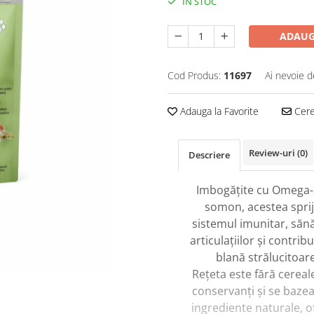
IN STOC
ADAUG
Cod Produs:
11697
Ai nevoie d
Adauga la Favorite
Cere 
Review-uri
(0)
Descriere
Imbogățite cu Omega-
somon, acestea sprij
sistemul imunitar, săn
articulațiilor și contribu
blană strălucitoare
Rețeta este fără cereale
conservanți și se baze
ingrediente naturale, o