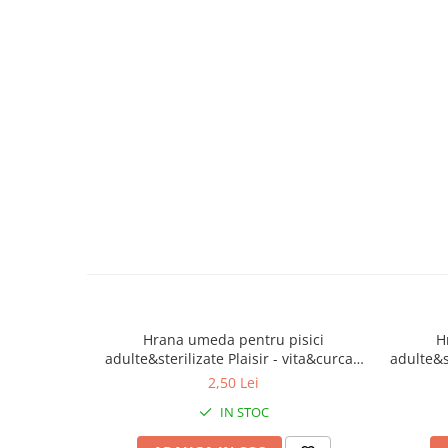
caprior
Lese, Zgarzi & Hamuri
Perii si Piepteni
Produse Igiena si Ingrijire
Saltele cu efect de racire
Suplimente
Hrana umeda pentru pisici
H
adulte&sterilizate Plaisir - vita&curcan
adulte&st
100g
2,50 Lei
IN STOC