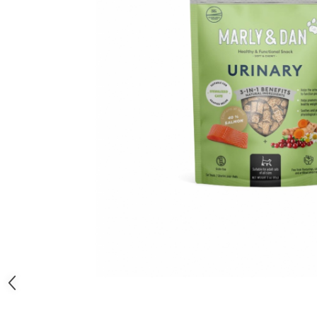
Orijen
Platinum
Prestige
Hrana umeda
Recompense caini
Jucarii
Accesorii
Batoane branza Yak
Castroane si Dozatoare
Culcusuri
Custi si Genti de Transport
Diete veterinare
Hainute
Inghetata
Lemne si coarne de cerb sau