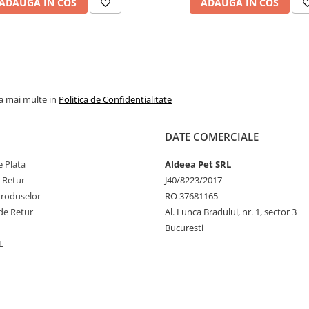
ADAUGA IN COS
ADAUGA IN COS
glicerină, ulei de colza,
de mere, floare de muș
valeriană, L-tryptop
bisulfat de sodiu, extr
merișoare, extract de
verde, aminoacizi esenț
la mai multe in
Politica de Confidentialitate
Cantitate recomand
DATE COMERCIALE
4-6 bucați/zi.
 Plata
Aldeea Pet SRL
A se pune la dispoziție 
e Retur
J40/8223/2017
cu apă proaspată
Produselor
RO 37681165
de Retur
Al. Lunca Bradului, nr. 1, sector 3
A se păstra în locuri us
Bucuresti
răcoroase.
L