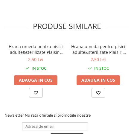
PRODUSE SIMILARE
Hrana umeda pentru pisici
Hrana umeda pentru pisici
adulte&sterilizate Plaisir -
adulte&sterilizate Plaisir -
vita&curcan 100g
pui&ficat 100g
2,50 Lei
2,50 Lei
IN STOC
IN STOC
ADAUGA IN COS
ADAUGA IN COS
Newsletter
Nu rata ofertele si promotiile noastre