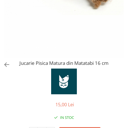
Orijen
Platinum
Prestige
Hrana umeda
Recompense caini
Jucarii
Accesorii
Batoane branza Yak
Jucarie Pisica Matura din Matatabi 16 cm
Castroane si Dozatoare
Culcusuri
Custi si Genti de Transport
Diete veterinare
15,00 Lei
Hainute
Inghetata
IN STOC
Lemne si coarne de cerb sau