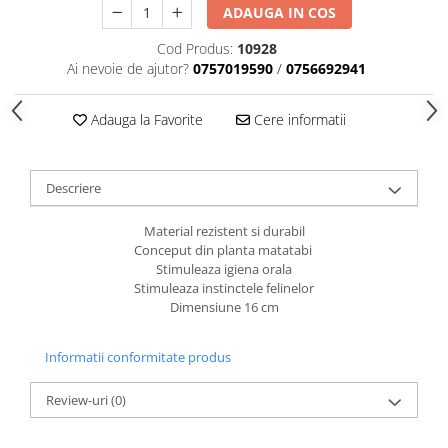
caprior
ADAUGA IN COS
Lese, Zgarzi & Hamuri
Cod Produs:
10928
Perii si Piepteni
Ai nevoie de ajutor?
0757019590
/
0756692941
Produse Igiena si Ingrijire
Adauga la Favorite
Cere informatii
Saltele cu efect de racire
Suplimente
Descriere
Material rezistent si durabil
Conceput din planta matatabi
Stimuleaza igiena orala
Stimuleaza instinctele felinelor
Dimensiune 16 cm
Informatii conformitate produs
Review-uri
(0)