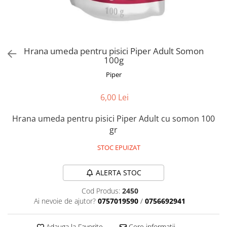
Orijen
Platinum
Prestige
Hrana umeda
Hrana umeda pentru pisici Piper Adult Somon
100g
Recompense caini
Piper
Jucarii
Accesorii
6,00 Lei
Batoane branza Yak
Hrana umeda pentru pisici Piper Adult cu somon 100
Castroane si Dozatoare
gr
Culcusuri
STOC EPUIZAT
Custi si Genti de Transport
Diete veterinare
ALERTA STOC
Hainute
Cod Produs:
2450
Ai nevoie de ajutor?
0757019590
/
0756692941
Inghetata
Lemne si coarne de cerb sau
Adauga la Favorite
Cere informatii