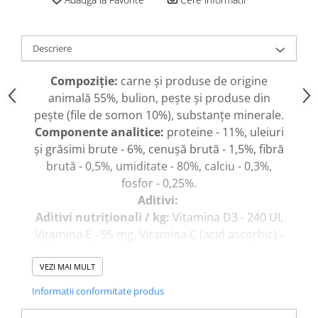
caprior
Lese, Zgarzi & Hamuri
Perii si Piepteni
Descriere
Produse Igiena si Ingrijire
Compoziţie:
carne și produse de origine
Saltele cu efect de racire
animală 55%, bulion, pește și produse din
Suplimente
pește (file de somon 10%), substanțe minerale.
Componente analitice:
proteine - 11%, uleiuri
și grăsimi brute - 6%, cenușă brută - 1,5%, fibră
brută - 0,5%, umiditate - 80%, calciu - 0,3%,
fosfor - 0,25%.
Aditivi:
Aditivi nutriționali / kg:
Vitamina D3 - 240 UI,
Vitamina E - 95 mg, Vitamina C (acid ascorbic) -
550 mg, Zinc (hidrat de zinc glicina de glicina,
oxid de zinc) - 13 mg, Mangan (sulfat de
VEZI MAI MULT
mangan, monohidrat) 0, 5 mg, cupru (sulfat de
Informatii conformitate produs
cupru, pentahidrat) - 2 mg, iod (iodat de calciu,