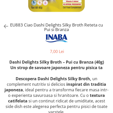
Orijen
Platinum
Prestige
Hrana umeda
EU883 Ciao Dashi Delights Silky Broth Reteta cu
Pui si Branza
Recompense caini
Jucarii
Accesorii
7,00 Lei
Batoane branza Yak
Dashi Delights Silky Broth – Pui cu Branza (40g)
Castroane si Dozatoare
Un strop de savoare japoneza pentru pisica ta
Culcusuri
Custi si Genti de Transport
Descopera Dashi Delights Silky Broth,
un
complement nutritiv si delicios
inspirat din traditia
Diete veterinare
japoneza
, ideal pentru a transforma fiecare masa intr-
Hainute
o experienta savuroasa si hranitoare. Cu o
textura
catifelata
si un continut ridicat de umiditate, acest
Inghetata
side dish este alegerea perfecta pentru pisici de toate
Lemne si coarne de cerb sau
varstele.