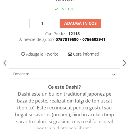
caprior
IN STOC
Lese, Zgarzi & Hamuri
Perii si Piepteni
ADAUGA IN COS
Produse Igiena si Ingrijire
Cod Produs:
12118
Saltele cu efect de racire
Ai nevoie de ajutor?
0757019590
/
0756692941
Suplimente
Adauga la Favorite
Cere informatii
Descriere
Ce este Dashi?
Dashi este un bulion traditional japonez pe
baza de peste, realizat din fulgi de ton uscat
(bonito). Este recunoscut pentru gustul sau
bogat si savuros (umami), fiind in acelasi timp
sarac In calorii si grasimi, ceea ce il face ideal
pentru o dieta echilibrata.