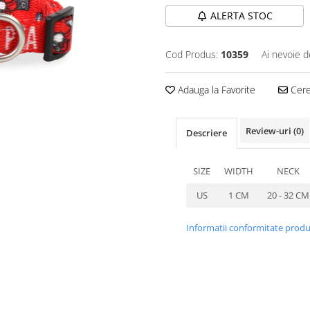
ALERTA STOC
Cod Produs:
10359
Ai nevoie d
Adauga la Favorite
Cere 
Review-uri
(0)
Descriere
SIZE
WIDTH
NECK
US
1 CM
20 - 32 CM
Informatii conformitate prod