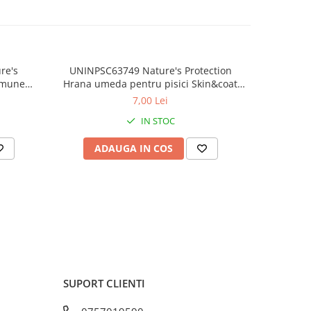
re's
UNINPSC63749 Nature's Protection
Hran
mmune
Hrana umeda pentru pisici Skin&coat
adult
 Ton și
adult cat Ton/Creveti - plic 70g
p
7,00 Lei
IN STOC
ADAUGA IN COS
AD
SUPORT CLIENTI