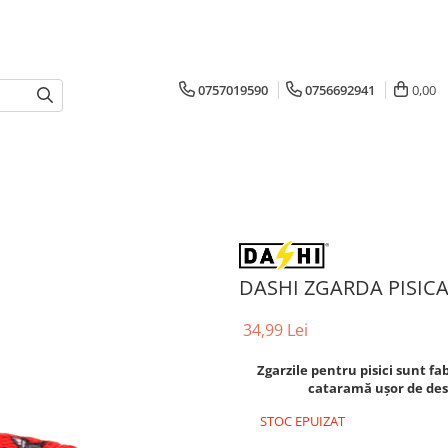
0757019590
0756692941
0,00
DASHI ZGARDA PISIC
34,99 Lei
Zgarzile pentru pisici sunt fa
cataramă ușor de des
STOC EPUIZAT