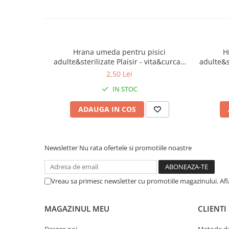
caprior
Lese, Zgarzi & Hamuri
Perii si Piepteni
Produse Igiena si Ingrijire
Hrana umeda pentru pisici
H
adulte&sterilizate Plaisir - vita&curcan
adulte&st
Saltele cu efect de racire
100g
2,50 Lei
Suplimente
IN STOC
ADAUGA IN COS
Newsletter
Nu rata ofertele si promotiile noastre
Vreau sa primesc newsletter cu promotiile magazinului. Af
MAGAZINUL MEU
CLIENTI