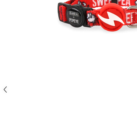
Orijen
Platinum
Prestige
Hrana umeda
Recompense caini
Jucarii
Accesorii
Batoane branza Yak
Castroane si Dozatoare
Culcusuri
Custi si Genti de Transport
Diete veterinare
Hainute
Inghetata
Lemne si coarne de cerb sau