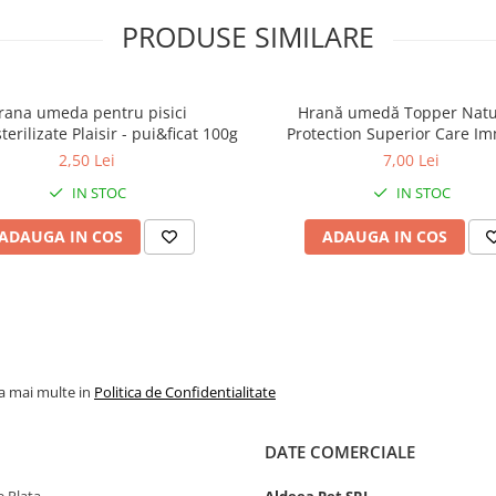
PRODUSE SIMILARE
rana umeda pentru pisici
Hrană umedă Topper Natu
erilizate Plaisir - pui&ficat 100g
Protection Superior Care I
System Support pentru pisoi,
2,50 Lei
7,00 Lei
Biban, 70g
IN STOC
IN STOC
ADAUGA IN COS
ADAUGA IN COS
la mai multe in
Politica de Confidentialitate
DATE COMERCIALE