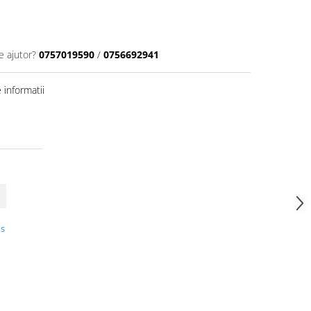
e ajutor?
0757019590
/
0756692941
informatii
us