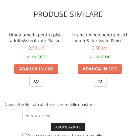
PRODUSE SIMILARE
Hrana umeda pentru pisici
Hrana umeda pentru pisici
adulte&sterilizate Plaisir -
adulte&sterilizate Plaisir -
vita&curcan 100g
pui&ficat 100g
2,50 Lei
2,50 Lei
IN STOC
IN STOC
ADAUGA IN COS
ADAUGA IN COS
Newsletter
Nu rata ofertele si promotiile noastre
Vreau sa primesc newsletter cu promotiile