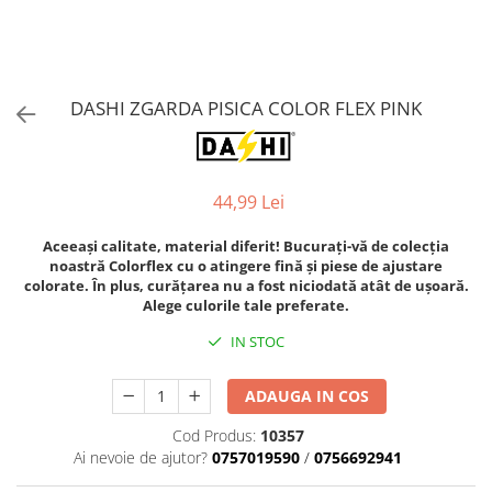
Orijen
Platinum
Prestige
Hrana umeda
DASHI ZGARDA PISICA COLOR FLEX PINK
Recompense caini
Jucarii
44,99 Lei
Accesorii
Batoane branza Yak
Aceeași calitate, material diferit! Bucurați-vă de colecția
noastră Colorflex cu o atingere fină și piese de ajustare
Castroane si Dozatoare
colorate. În plus, curățarea nu a fost niciodată atât de ușoară.
Culcusuri
Alege culorile tale preferate.
Custi si Genti de Transport
IN STOC
Diete veterinare
ADAUGA IN COS
Hainute
Cod Produs:
10357
Inghetata
Ai nevoie de ajutor?
0757019590
/
0756692941
Lemne si coarne de cerb sau