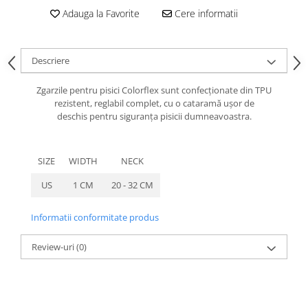
caprior
Adauga la Favorite
Cere informatii
Lese, Zgarzi & Hamuri
Perii si Piepteni
Descriere
Produse Igiena si Ingrijire
Saltele cu efect de racire
Zgarzile pentru pisici Colorflex sunt confecționate din TPU
rezistent, reglabil complet, cu o cataramă ușor de
Suplimente
deschis pentru siguranța pisicii dumneavoastra.
SIZE
WIDTH
NECK
US
1 CM
20 - 32 CM
Informatii conformitate produs
Review-uri
(0)