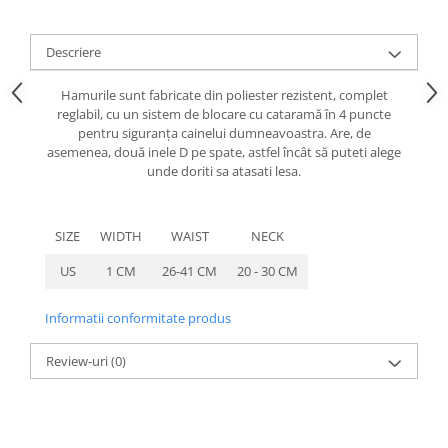
caprior
Lese, Zgarzi & Hamuri
Descriere
Perii si Piepteni
Hamurile sunt fabricate din poliester rezistent, complet
Produse Igiena si Ingrijire
reglabil, cu un sistem de blocare cu cataramă în 4 puncte
Saltele cu efect de racire
pentru siguranța cainelui dumneavoastra. Are, de
asemenea, două inele D pe spate, astfel încât să puteti alege
Suplimente
unde doriti sa atasati lesa.
SIZE
WIDTH
WAIST
NECK
US
1 CM
26-41 CM
20 - 30 CM
Informatii conformitate produs
Review-uri
(0)