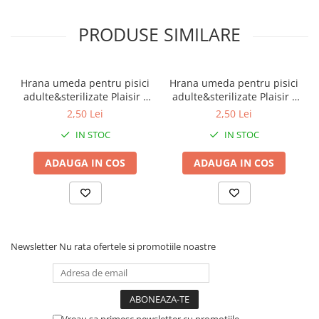
PRODUSE SIMILARE
Hrana umeda pentru pisici
Hrana umeda pentru pisici
adulte&sterilizate Plaisir -
adulte&sterilizate Plaisir -
vita&curcan 100g
pui&ficat 100g
2,50 Lei
2,50 Lei
IN STOC
IN STOC
ADAUGA IN COS
ADAUGA IN COS
Newsletter
Nu rata ofertele si promotiile noastre
Vreau sa primesc newsletter cu promotiile