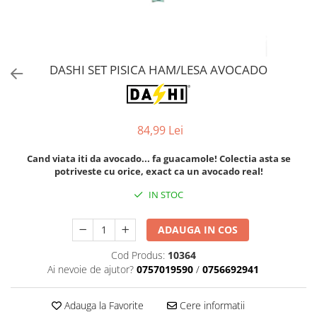
Orijen
Platinum
Prestige
Hrana umeda
DASHI SET PISICA HAM/LESA AVOCADO
Recompense caini
Jucarii
84,99 Lei
Accesorii
Batoane branza Yak
Cand viata iti da avocado... fa guacamole! Colectia asta se
potriveste cu orice, exact ca un avocado real!
Castroane si Dozatoare
IN STOC
Culcusuri
Custi si Genti de Transport
ADAUGA IN COS
Diete veterinare
Cod Produs:
10364
Hainute
Ai nevoie de ajutor?
0757019590
/
0756692941
Inghetata
Adauga la Favorite
Cere informatii
Lemne si coarne de cerb sau