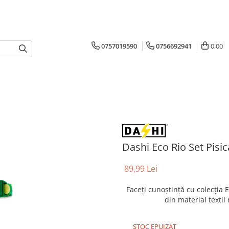
0757019590
0756692941
0,00
Dashi Eco Rio Set Pis
89,99 Lei
Faceți cunoștință cu colecția E
din material textil 
STOC EPUIZAT