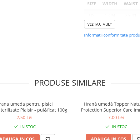
SIZE
WIDTH
WAIST
US
1 CM
26-41
CM
VEZI MAI MULT
Informatii conformitate prod
PRODUSE SIMILARE
rana umeda pentru pisici
Hrană umedă Topper Natu
erilizate Plaisir - pui&ficat 100g
Protection Superior Care I
System Support pentru pisoi,
2,50 Lei
7,00 Lei
Biban, 70g
IN STOC
IN STOC
ADAUGA IN COS
ADAUGA IN COS