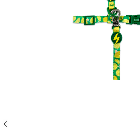
Orijen
Platinum
Prestige
Hrana umeda
Recompense caini
Jucarii
Accesorii
Batoane branza Yak
Castroane si Dozatoare
Culcusuri
Custi si Genti de Transport
Diete veterinare
Hainute
Inghetata
Lemne si coarne de cerb sau