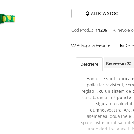
ALERTA STOC
Cod Produs:
11205
Ai nevoie d
Adauga la Favorite
Cere 
Review-uri
(0)
Descriere
Hamurile sunt fabricate
poliester rezistent, com
reglabil, cu un sistem de 
cu cataramă în 4 puncte 
siguranța cainelui
dumneavoastra. Are, 
asemenea, două inele 
spate, astfel încât să pute
unde doriti sa atasati l