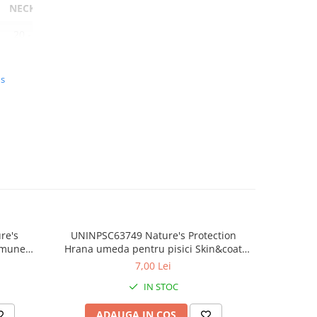
NECK
20 -
30
CM
us
re's
UNINPSC63749 Nature's Protection
Hran
mmune
Hrana umeda pentru pisici Skin&coat
adult
 Ton și
adult cat Ton/Creveti - plic 70g
p
7,00 Lei
IN STOC
ADAUGA IN COS
AD