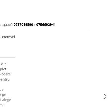
e ajutor?
0757019590
/
0756692941
informatii
 din
plet
blocare
pentru
de
D pe
ti alege
esa.