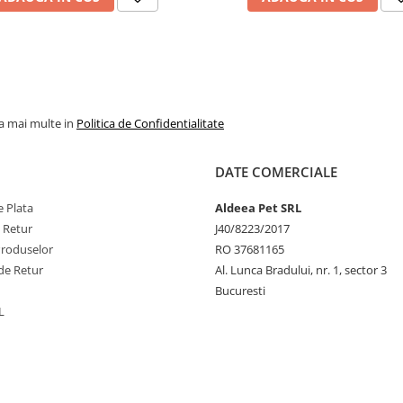
la mai multe in
Politica de Confidentialitate
DATE COMERCIALE
 Plata
Aldeea Pet SRL
e Retur
J40/8223/2017
Produselor
RO 37681165
de Retur
Al. Lunca Bradului, nr. 1, sector 3
Bucuresti
L