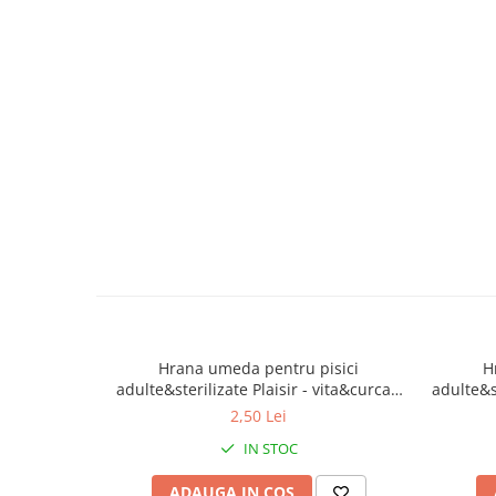
caprior
Lese, Zgarzi & Hamuri
Perii si Piepteni
Produse Igiena si Ingrijire
Saltele cu efect de racire
Suplimente
Hrana umeda pentru pisici
H
adulte&sterilizate Plaisir - vita&curcan
adulte&st
100g
2,50 Lei
IN STOC
ADAUGA IN COS