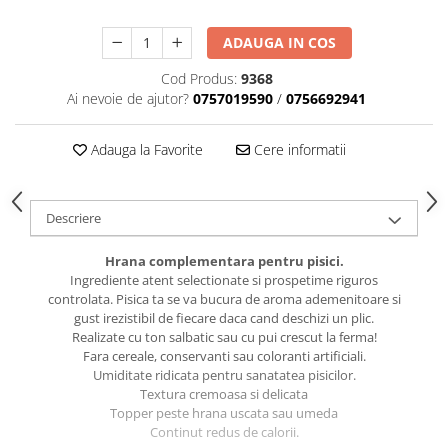
caprior
Lese, Zgarzi & Hamuri
ADAUGA IN COS
Perii si Piepteni
Cod Produs:
9368
Produse Igiena si Ingrijire
Ai nevoie de ajutor?
0757019590
/
0756692941
Saltele cu efect de racire
Adauga la Favorite
Cere informatii
Suplimente
Descriere
Hrana complementara pentru pisici.
Ingrediente atent selectionate si prospetime riguros
controlata. Pisica ta se va bucura de aroma ademenitoare si
gust irezistibil de fiecare daca cand deschizi un plic.
Realizate cu ton salbatic sau cu pui crescut la ferma!
Fara cereale, conservanti sau coloranti artificiali.
Umiditate ridicata pentru sanatatea pisicilor.
Textura cremoasa si delicata
Topper peste hrana uscata sau umeda
Continut redus de calorii.