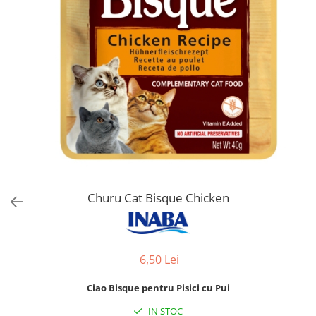
Orijen
Platinum
Prestige
Hrana umeda
Recompense caini
Jucarii
Accesorii
Batoane branza Yak
Castroane si Dozatoare
Culcusuri
Churu Cat Bisque Chicken
Custi si Genti de Transport
Diete veterinare
6,50 Lei
Hainute
Inghetata
Ciao Bisque pentru Pisici cu Pui
Lemne si coarne de cerb sau
IN STOC