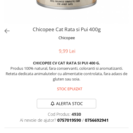
Orijen
Platinum
Prestige
Hrana umeda
Chicopee Cat Rata si Pui 400g
Recompense caini
Chicopee
Jucarii
9,99 Lei
Accesorii
CHICOPEE CV CAT RATA SI PUI 400 G.
Batoane branza Yak
Produs 100% natural, fara conservanti, coloranti si aromatizanti.
Castroane si Dozatoare
Reteta dedicata animalutelor cu alimentatie controlata, fara adaos de
gluten sau soia.
Culcusuri
STOC EPUIZAT
Custi si Genti de Transport
Diete veterinare
ALERTA STOC
Hainute
Cod Produs:
4930
Inghetata
Ai nevoie de ajutor?
0757019590
/
0756692941
Lemne si coarne de cerb sau