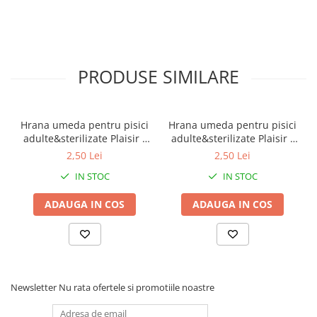
PRODUSE SIMILARE
Hrana umeda pentru pisici
Hrana umeda pentru pisici
adulte&sterilizate Plaisir -
adulte&sterilizate Plaisir -
vita&curcan 100g
pui&ficat 100g
2,50 Lei
2,50 Lei
IN STOC
IN STOC
ADAUGA IN COS
ADAUGA IN COS
Newsletter
Nu rata ofertele si promotiile noastre