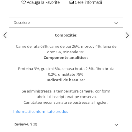
caprior
Adauga la Favorite
Cere informatii
Lese, Zgarzi & Hamuri
Perii si Piepteni
Descriere
Produse Igiena si Ingrijire
Compozitie:
Saltele cu efect de racire
Carne de rata 68%, carne de pui 26%, morcov 4%, faina de
Suplimente
orez 1%, minerale 1%.
Componente analitice:
Proteina 9%, grasimi 6%, cenusa bruta 2.5%, fibra bruta
0.2%, umiditate 78%.
Indicatii de hranire:
Se administreaza la temperatura camerei, conform
tabelului inscriptionat pe conserva.
Cantitatea neconsumata se pastreaza la frigider.
Informatii conformitate produs
Review-uri
(0)