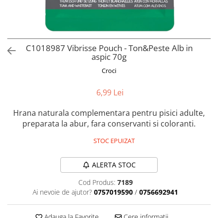
Orijen
Platinum
Prestige
Hrana umeda
C1018987 Vibrisse Pouch - Ton&Peste Alb in
aspic 70g
Recompense caini
Croci
Jucarii
Accesorii
6,99 Lei
Batoane branza Yak
Hrana naturala complementara pentru pisici adulte,
Castroane si Dozatoare
preparata la abur, fara conservanti si coloranti.
Culcusuri
STOC EPUIZAT
Custi si Genti de Transport
Diete veterinare
ALERTA STOC
Hainute
Cod Produs:
7189
Ai nevoie de ajutor?
0757019590
/
0756692941
Inghetata
Lemne si coarne de cerb sau
Adauga la Favorite
Cere informatii