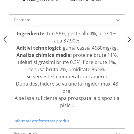
caprior
Lese, Zgarzi & Hamuri
Perii si Piepteni
Descriere
Produse Igiena si Ingrijire
Ingrediente:
ton 56%, peste alb 4%, orez 1%,
Saltele cu efect de racire
apa 37.90%.
Suplimente
Aditivi tehnologici:
guma cassia 4680mg/kg.
Analiza chimica medie:
proteine brute 11%,
uleiuri si grasimi brute 0.3%, fibre brute 1%,
cenusa bruta 2%, umiditate 85.5%.
Se serveste la temperatura camerei.
Dupa deschidere se va tine la frigider max. 48
ore.
A se lasa suficienta apa proaspata la dispozitia
pisicii.
Informatii conformitate produs
Review-uri
(0)