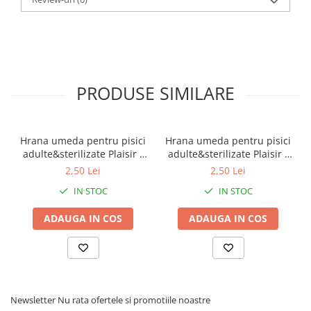
PRODUSE SIMILARE
Hrana umeda pentru pisici
Hrana umeda pentru pisici
adulte&sterilizate Plaisir -
adulte&sterilizate Plaisir -
vita&curcan 100g
pui&ficat 100g
2,50 Lei
2,50 Lei
IN STOC
IN STOC
ADAUGA IN COS
ADAUGA IN COS
Newsletter
Nu rata ofertele si promotiile noastre