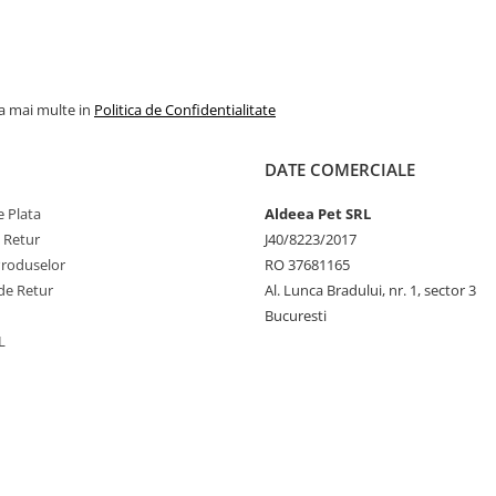
la mai multe in
Politica de Confidentialitate
DATE COMERCIALE
 Plata
Aldeea Pet SRL
e Retur
J40/8223/2017
Produselor
RO 37681165
de Retur
Al. Lunca Bradului, nr. 1, sector 3
Bucuresti
L