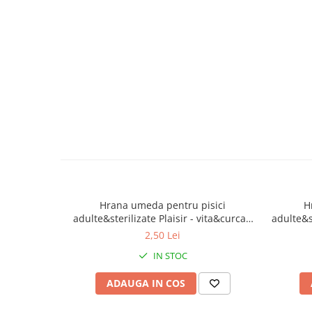
caprior
Lese, Zgarzi & Hamuri
Perii si Piepteni
Produse Igiena si Ingrijire
Saltele cu efect de racire
Suplimente
Hrana umeda pentru pisici
H
adulte&sterilizate Plaisir - vita&curcan
adulte&st
100g
2,50 Lei
IN STOC
ADAUGA IN COS