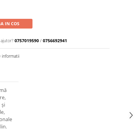
A IN COS
 ajutor?
0757019590
/
0756692941
informatii
amă
re,
 și
le,
ionale
lin.