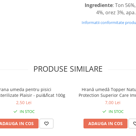
Ingrediente
: Ton 56%,
4%, orez 3%, apa.
Informatii conformitate prod
PRODUSE SIMILARE
rana umeda pentru pisici
Hrană umedă Topper Natu
erilizate Plaisir - pui&ficat 100g
Protection Superior Care I
System Support pentru pisoi,
2,50 Lei
7,00 Lei
Biban, 70g
IN STOC
IN STOC
ADAUGA IN COS
ADAUGA IN COS