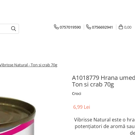
0757019590
0756692941
0,00
brisse Natural - Ton si crab 70g
A1018779 Hrana umeda p
Ton si crab 70g
Croci
6,99 Lei
Vibrisse Natural este o hr
potențiatori de aromă sau 
de