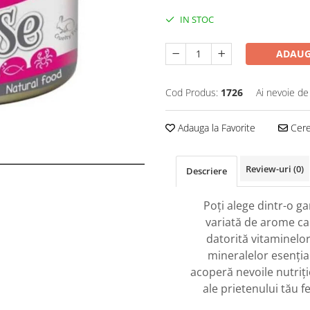
IN STOC
ADAUG
Cod Produs:
1726
Ai nevoie de
Adauga la Favorite
Cere 
Review-uri
(0)
Descriere
Poți alege dintr-o g
variată de arome ca
datorită vitaminelor
mineralelor esenția
acoperă nevoile nutriț
ale prietenului tău fe