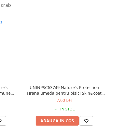
 crab
us
re's
UNINPSC63749 Nature's Protection
Hran
mmune
Hrana umeda pentru pisici Skin&coat
adult
 Ton și
adult cat Ton/Creveti - plic 70g
p
7,00 Lei
IN STOC
ADAUGA IN COS
AD