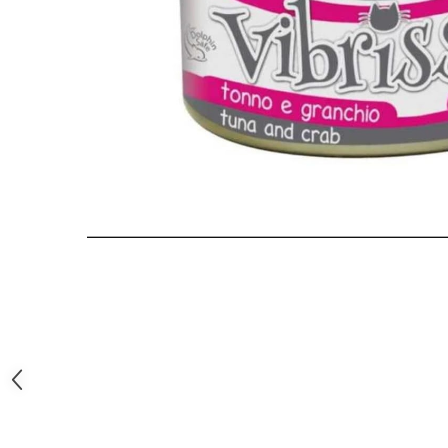
Orijen
Platinum
Prestige
Hrana umeda
Recompense caini
Jucarii
Accesorii
Batoane branza Yak
Castroane si Dozatoare
Culcusuri
Custi si Genti de Transport
Diete veterinare
Hainute
Inghetata
Lemne si coarne de cerb sau