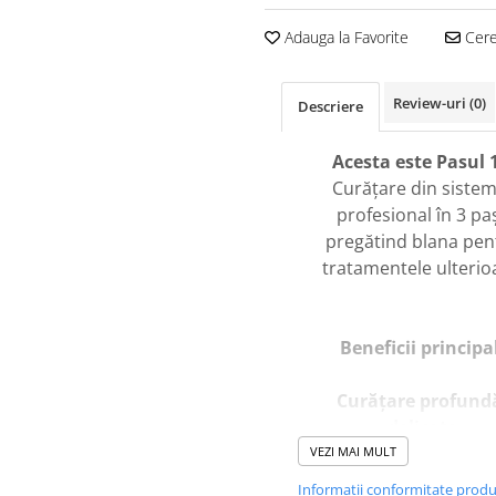
Adauga la Favorite
Cere 
Review-uri
(0)
Descriere
Acesta este Pasul 
Curățare din sistem
profesional în 3 paș
pregătind blana pen
tratamentele ulterio
Beneficii principa
Curățare profundă
delicata
VEZI MAI MULT
Îndepărtează eficie
Informatii conformitate prod