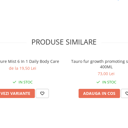
murdăria, praful, fir
moarte și acumulările 
piele și blană. Ideal p
întreținerea sănătății pi
prevenirea iritațiilor 
căderii excesive a păr
PRODUSE SIMILARE
Cu extract de sal
ure Mist 6 In 1 Daily Body Care
Tauro fur growth promoting
Salvia ajută la regla
400ML
de la 19,50 Lei
secreției de sebum, 
73,00 Lei
efecte antibacteriene
IN STOC
IN STOC
calmante, și oferă blăn
luciu sănătos. Este blâ
VEZI VARIANTE
ADAUGA IN COS
pielea sensibilă și ar
parfum plăcut, natur
Conține panten
(Provitamina B5