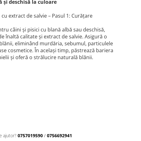
ă și deschisă la culoare
cu extract de salvie – Pasul 1: Curățare
u câini și pisici cu blană albă sau deschisă,
 înaltă calitate și extract de salvie. Asigură o
și blănii, eliminând murdăria, sebumul, particulele
use cosmetice. În același timp, păstrează bariera
ielii și oferă o strălucire naturală blănii.
e ajutor?
0757019590
/
0756692941