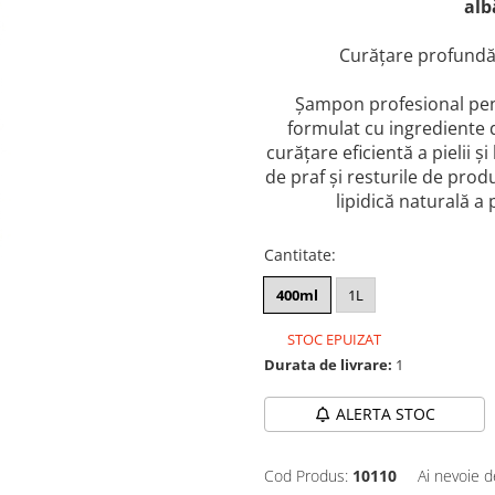
alb
Curățare profundă 
Șampon profesional pentr
formulat cu ingrediente de
curățare eficientă a pielii 
de praf și resturile de prod
lipidică naturală a p
Cantitate
:
400ml
1L
STOC EPUIZAT
Durata de livrare:
1
ALERTA STOC
Cod Produs:
10110
Ai nevoie d