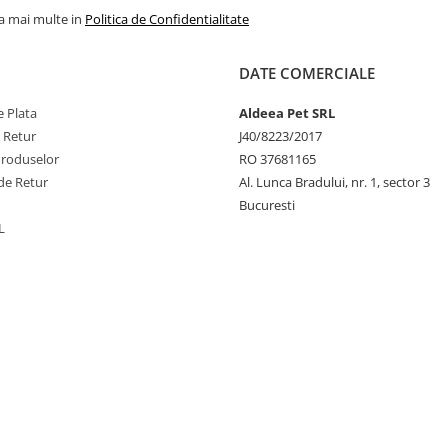
la mai multe in
Politica de Confidentialitate
Hidratează, netezește ș
blana ușor de pieptă
DATE COMERCIALE
oferindu-i un aspect mo
strălucitor.
 Plata
Aldeea Pet SRL
e Retur
J40/8223/2017
Produselor
RO 37681165
Cu glicerină
de Retur
Al. Lunca Bradului, nr. 1, sector 3
Bucuresti
Hidratant natural c
L
pătrunde în profunzi
piele și firul de păr
îmbunătățind elasticita
reducând căderea păr
Pentru blană albă
deschisă la culoa
Creat special pentru a 