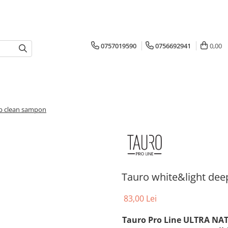
0757019590
0756692941
0,00
ep clean sampon
Tauro white&light de
83,00 Lei
Tauro Pro Line ULTRA NA