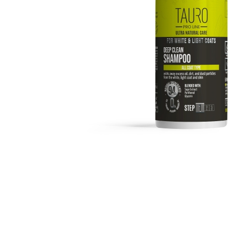
Orijen
Platinum
Prestige
Hrana umeda
Recompense caini
Jucarii
Accesorii
Batoane branza Yak
Castroane si Dozatoare
Culcusuri
Custi si Genti de Transport
Diete veterinare
Hainute
Inghetata
Lemne si coarne de cerb sau