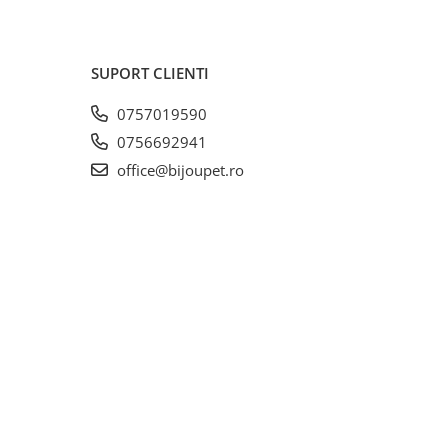
i face
nat,
SUPORT CLIENTI
ale și
0757019590
0756692941
office@bijoupet.ro
are
me în
,
tea și
ului.
 și
re
curăța