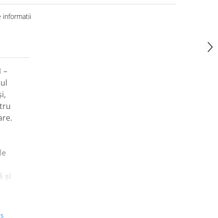
informatii
1
–
ul
i,
tru
are.
le
 și
nt
us