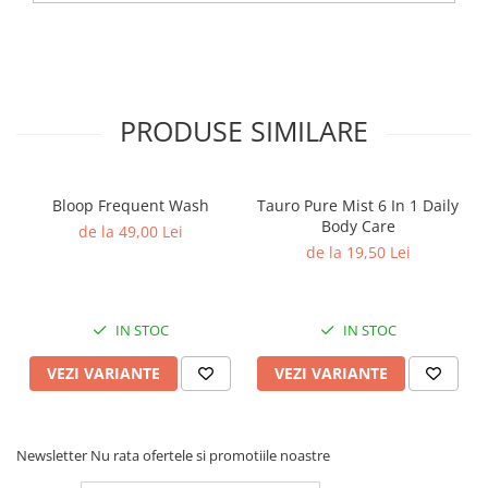
Hrănește, înmoaie și oferă blănii un aspect
mătăsos. Poate reduce căderea părului și
îmbunătățește elasticitatea.
Glicerină naturală
PRODUSE SIMILARE
Acționează ca un umectant eficient – saturează
blana și pielea cu umiditate, îmbunătățește
Bloop Frequent Wash
Tauro Pure Mist 6 In 1 Daily
suplețea și reduce riscul căderii părului.
Body Care
de la 49,00 Lei
de la 19,50 Lei
Ideal pentru animalele cu piele sensibilă
Formulat fără SLS, parabeni, uleiuri minerale
IN STOC
IN STOC
sau siliconi – blând cu pielea sensibilă a câinilor
și pisicilor.
VEZI VARIANTE
VEZI VARIANTE
Produs profesional
Newsletter
Nu rata ofertele si promotiile noastre
Dezvoltat de crescători profesioniști și fabricat