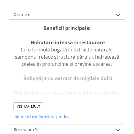
Descriere
Beneficii principale:
Hidratare intensă și restaurare
Cu o formulă bogată în extracte naturale,
șamponul reface structura părului, hidratează
pielea în profunzime și previne uscarea.
Îmbogățit cu extract de migdale dulci
Hidratează și calmează pielea, întărește bariera
cutanată, repară firul de păr și oferă un parfum
plăcut și delicat.
VEZI MAI MULT
Informatii conformitate produs
Cu extract de miere
Review-uri
(0)