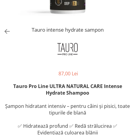
Orijen
Platinum
Prestige
Hrana umeda
Tauro intense hydrate sampon
Recompense caini
Jucarii
Accesorii
Batoane branza Yak
87,00 Lei
Castroane si Dozatoare
Culcusuri
Tauro Pro Line ULTRA NATURAL CARE Intense
Hydrate Shampoo
Custi si Genti de Transport
Diete veterinare
Șampon hidratant intensiv – pentru câini și pisici, toate
Hainute
tipurile de blană
Inghetata
✅ Hidratează profund ✅ Redă strălucirea ✅
Lemne si coarne de cerb sau
Evidențiază culoarea blănii