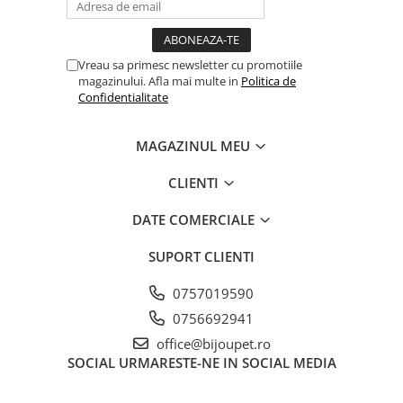
din ingrediente de calitate superioară în
Uniunea Europeană.
Vreau sa primesc newsletter cu promotiile
magazinului. Afla mai multe in
Politica de
Confidentialitate
Mod de utilizare:
MAGAZINUL MEU
Diluează șamponul cu apă călduță în raport de
CLIENTI
1:10. Umezește blana animalului, aplică
uniform produsul și masează timp de
DATE COMERCIALE
aproximativ 3 minute.
Clătește bine cu apă călduță.
SUPORT CLIENTI
Recomandare:
Folosește acest șampon ca
0757019590
pasul 2 în sistemul complet Tauro Pro Line
0756692941
pentru un efect de hidratare maxim și blană
office@bijoupet.ro
revitalizată.
SOCIAL
URMARESTE-NE IN SOCIAL MEDIA