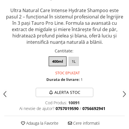
caprior
Lese, Zgarzi & Hamuri
Ultra Natural Care Intense Hydrate Shampoo este
pasul 2 – funcțional în sistemul profesional de îngrijire
Perii si Piepteni
în 3 pași Tauro Pro Line. Formula sa avansată cu
Produse Igiena si Ingrijire
extract de migdale și miere întărește firul de păr,
hidratează profund pielea și blana, oferă luciu și
Saltele cu efect de racire
intensifică nuanța naturală a blănii.
Suplimente
Cantitate
:
400ml
1L
STOC EPUIZAT
Durata de livrare:
1
ALERTA STOC
Cod Produs:
10091
Ai nevoie de ajutor?
0757019590
/
0756692941
Adauga la Favorite
Cere informatii