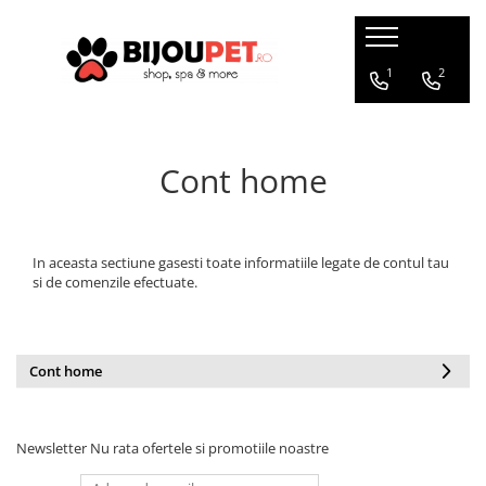
Caini
Pisici
1
2
Christmas Corner
Hrana uscata
Hrana Presata la Rece
Hrana umeda
Cont home
Hrana Uscata
Recompense pisici
Tribal
Jucarii Pisici
Oaks Farm
Accesorii
In aceasta sectiune gasesti toate informatiile legate de contul tau
Weego
si de comenzile efectuate.
Ansambluri Pisici
Nature's Protection
Litiere si Asternut
Chicopee
Genti, Patuturi si Custi de
Monge
Cont home
Transport
Taste of the Wild
Produse Igiena si Ingrijire
Devora
Suplimente
Marly&Dan
Newsletter
Nu rata ofertele si promotiile noastre
Acana
Diete veterinare