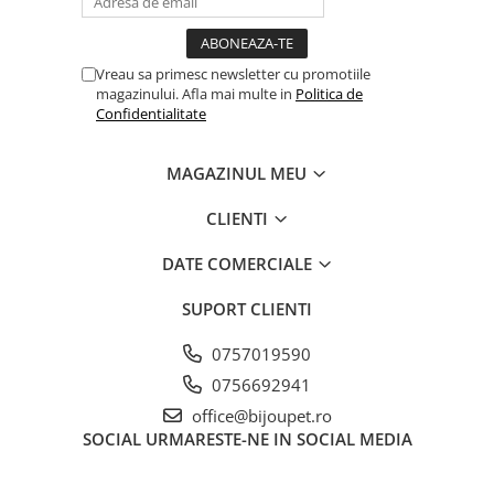
Orijen
Platinum
Prestige
Vreau sa primesc newsletter cu promotiile
magazinului. Afla mai multe in
Politica de
Hrana umeda
Confidentialitate
Recompense caini
Jucarii
MAGAZINUL MEU
Accesorii
CLIENTI
Batoane branza Yak
DATE COMERCIALE
Castroane si Dozatoare
Culcusuri
SUPORT CLIENTI
Custi si Genti de Transport
0757019590
Diete veterinare
0756692941
Hainute
office@bijoupet.ro
SOCIAL
URMARESTE-NE IN SOCIAL MEDIA
Inghetata
Lemne si coarne de cerb sau