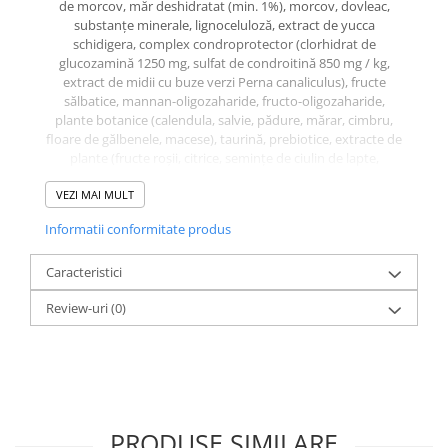
de morcov, măr deshidratat (min. 1%), morcov, dovleac,
substanțe minerale, lignoceluloză, extract de yucca
schidigera, complex condroprotector (clorhidrat de
glucozamină 1250 mg, sulfat de condroitină 850 mg / kg,
extract de midii cu buze verzi Perna canaliculus), fructe
sălbatice, mannan-oligozaharide, fructo-oligozaharide,
plante botanice (calendula, salvie, pădure, mărar, cimbru,
floare de gălbenele, macese), taurină, prebiotice, extracte de
plante (fructe roșii, citrice, semințe de ciulin de lapte,
semințe de ceai verde, rozmarin), antioxidanți naturali,
VEZI MAI MULT
probiotice (E. faecium NCIMB 10415 15x106 CFU), L-
carnitina.
Informatii conformitate produs
COMPOZIȚIE ANALITICĂ
Proteine: 32%; Grăsimi: 15%; Fibră: 2,5%; Cenușă: 6,5%;
Caracteristici
Umiditate: 10%.
DATE SUPLIMENTARE
Review-uri
(0)
Fosfor: 1,23%; Calciu: 1,91%
CALORII METABOLIZABILE PER KG
| 3990 kcal
PRODUSE SIMILARE