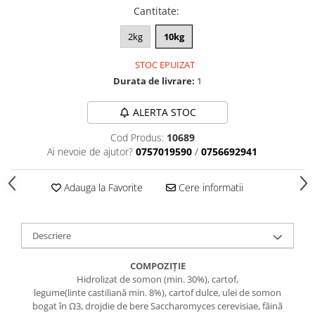
caprior
Cantitate
:
Lese, Zgarzi & Hamuri
2kg
10kg
Perii si Piepteni
STOC EPUIZAT
Produse Igiena si Ingrijire
Durata de livrare:
1
Saltele cu efect de racire
Suplimente
ALERTA STOC
Cod Produs:
10689
Ai nevoie de ajutor?
0757019590
/
0756692941
Adauga la Favorite
Cere informatii
Descriere
COMPOZIȚIE
Hidrolizat de somon (min. 30%), cartof,
legume(linte castiliană min. 8%), cartof dulce, ulei de somon
bogat în Ω3, drojdie de bere Saccharomyces cerevisiae, făină