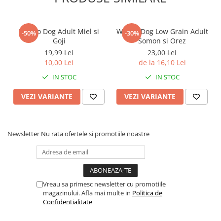
Weego Dog Adult Miel si
Weego Dog Low Grain Adult
-50%
-30%
Goji
Somon si Orez
19,99 Lei
23,00 Lei
10,00 Lei
de la 16,10 Lei
IN STOC
IN STOC
VEZI VARIANTE
VEZI VARIANTE
Newsletter
Nu rata ofertele si promotiile noastre
Vreau sa primesc newsletter cu promotiile
magazinului. Afla mai multe in
Politica de
Confidentialitate