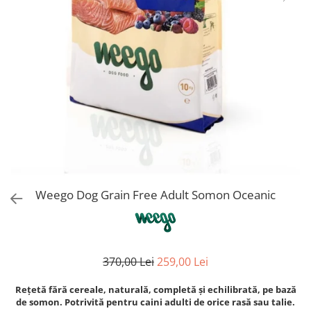
Orijen
Platinum
Prestige
Hrana umeda
Recompense caini
Jucarii
Accesorii
Batoane branza Yak
Castroane si Dozatoare
Culcusuri
Weego Dog Grain Free Adult Somon Oceanic
Custi si Genti de Transport
Diete veterinare
Hainute
370,00 Lei
259,00 Lei
Inghetata
Rețetă fără cereale, naturală, completă și echilibrată, pe bază
Lemne si coarne de cerb sau
de somon. Potrivită pentru caini adulti de orice rasă sau talie.