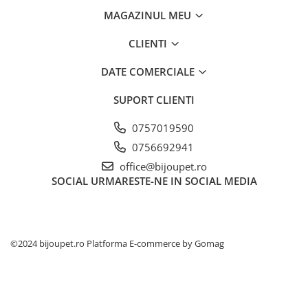
Orijen
MAGAZINUL MEU
Platinum
CLIENTI
Prestige
Hrana umeda
DATE COMERCIALE
Recompense caini
SUPORT CLIENTI
Jucarii
Accesorii
0757019590
0756692941
Batoane branza Yak
office@bijoupet.ro
Castroane si Dozatoare
SOCIAL
URMARESTE-NE IN SOCIAL MEDIA
Culcusuri
Custi si Genti de Transport
Diete veterinare
©2024 bijoupet.ro
Platforma E-commerce by Gomag
Hainute
Inghetata
Lemne si coarne de cerb sau