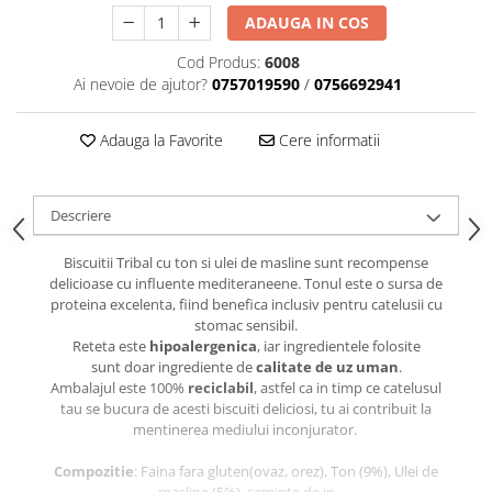
caprior
ADAUGA IN COS
Lese, Zgarzi & Hamuri
Cod Produs:
6008
Perii si Piepteni
Ai nevoie de ajutor?
0757019590
/
0756692941
Produse Igiena si Ingrijire
Saltele cu efect de racire
Adauga la Favorite
Cere informatii
Suplimente
Descriere
Biscuitii Tribal cu ton si ulei de masline sunt recompense
delicioase cu influente mediteraneene. Tonul este o sursa de
proteina excelenta, fiind benefica inclusiv pentru catelusii cu
stomac sensibil.
Reteta este
hipoalergenica
, iar ingredientele folosite
sunt doar ingrediente de
calitate de uz uman
.
Ambalajul este 100%
reciclabil
, astfel ca in timp ce catelusul
tau se bucura de acesti biscuiti deliciosi, tu ai contribuit la
mentinerea mediului inconjurator.
Compozitie
: Faina fara gluten(ovaz, orez), Ton (9%), Ulei de