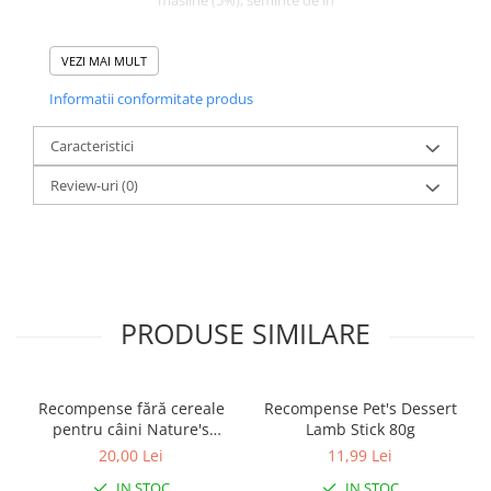
masline (5%), seminte de in
Analiza
:
VEZI MAI MULT
Proteina 13.1%
Continut de grasimi 11.2%
Informatii conformitate produs
Continut de fibre 1.2%
Materie Anorganica 1.9%
Caracteristici
Umiditate 8%
Review-uri
(0)
PRODUSE SIMILARE
Recompense fără cereale
Recompense Pet's Dessert
pentru câini Nature's
Lamb Stick 80g
Protection Superior Care
20,00 Lei
11,99 Lei
Hypoallergenic Dental cu
IN STOC
IN STOC