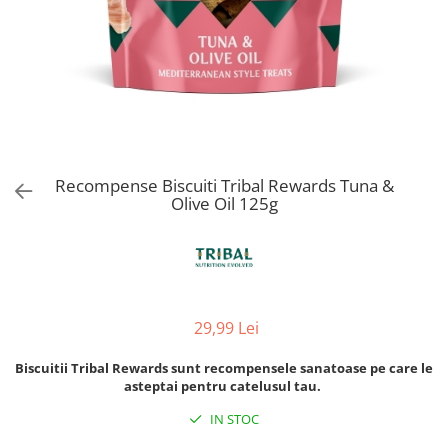
Orijen
Platinum
Prestige
Hrana umeda
Recompense caini
Jucarii
Recompense Biscuiti Tribal Rewards Tuna &
Accesorii
Olive Oil 125g
Batoane branza Yak
Castroane si Dozatoare
Culcusuri
Custi si Genti de Transport
29,99 Lei
Diete veterinare
Biscuitii Tribal Rewards sunt recompensele sanatoase pe care le
Hainute
asteptai pentru catelusul tau.
Inghetata
IN STOC
Lemne si coarne de cerb sau